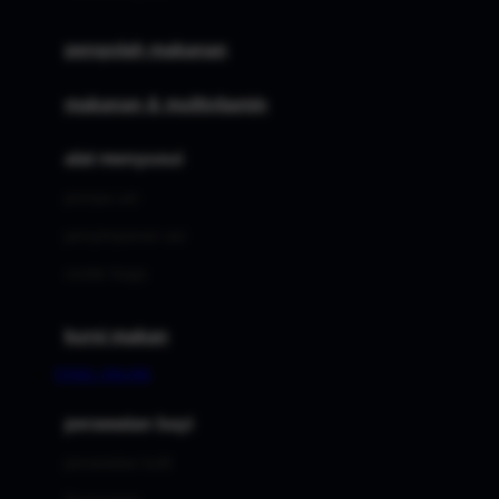
Joie
Joolz
pengolah makanan
Jujube
makanan & multivitamin
K
alat menyusui
Kiddycuts
pompa asi
Kumon
penyimpanan asi
L
cooler bags
Leapfrog
Leclerc
kursi makan
Lee Vierra
TOGEL ONLINE
Lillebaby
perawatan bayi
Little Bird Told Me
perawatan kulit
Little Miss Janis