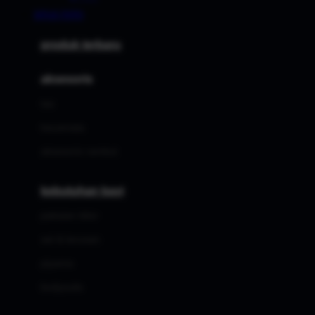
Awan
SITUS TOTO
Azetabio
produk terbaru
B
aksesoris
Baabaasheepz
tas
Babiators
kacamata
Baby Dove
aksesoris rambut
Baby Jogger
Baby Rovega
kebutuhan bayi
Babybee
pakaian tidur
Banana Boat
set & terusan
Banz
piyama
Barbie
bodysuits
Beaba