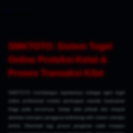
Share product:
SMKTOTO: Sistem Togel
Online Proteksi Ketat &
Proses Transaksi Kilat
SMKTOTO membangun reputasinya sebagai agen togel
online profesional melalui penerapan standar keamanan
tinggi pada servernya. Setiap data pribadi dan riwayat
aktivitas transaksi pengguna terlindungi oleh sistem enkripsi
terkini. Ditambah lagi, proses pengisian saldo maupun