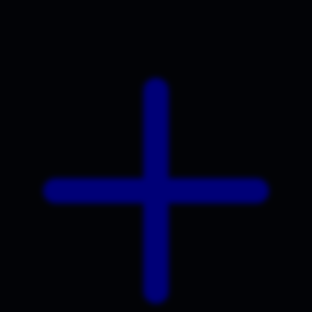
Xootz
Y
Yamatoya
Z
Zaxy
Zoggs
0-9
4Moms
59S