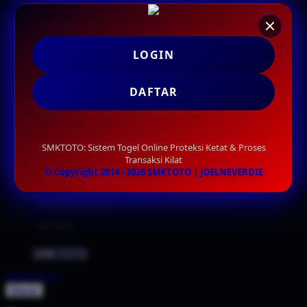
Moby
bak mandi
Momami
LOGIN
handuk
Mothercare
TOGEL LOGIN
Mustela
DAFTAR
My Buddy Tag
ayunan dan walker bayi
My K
alas bermain anak bayi
SMKTOTO: Sistem Togel Online Proteksi Ketat & Proses
Transaksi Kilat
N
© Copyright 2014 - 2026 SMKTOTO | JOELNEVERDIE
mainan anak bayi
Naif
mothercare toys
Nike
elc toys
Nordic Natural
SMKTOTO
Nuby
Akun Saya
Nuna
Masuk
Cari