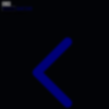
Squishmallows
DAFTAR
LOGIN
Starbooks
Share product:
Stick-O
Stokke
Sudocrem
Sumimo
Sunnylife
Sun-Staches
Swimava
T
Tommee Tippee
Trunki
Tutti Bambini