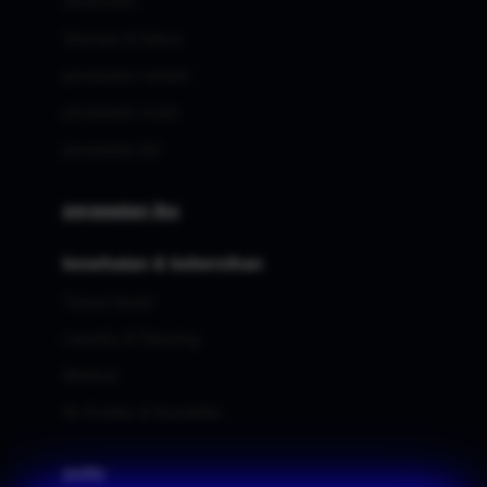
Sunscreen
London Taxi
Shampo & Sabun
Love To Dream
perawatan rambut
M
perawatan mulut
Magformers
perawatan diri
Mama's Choice
perawatan ibu
Mamas&Papas
Mamaway
kesehatan & kebersihan
Maxi Cosi
Tissue basah
Megabloks
Laundry & Cleaning
Micro
Medical
MiDeer
Air Purifier & Humidifier
Mimi & Lula
potty
Mini Monkey