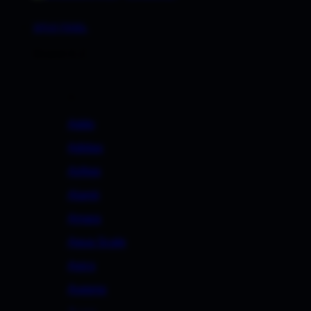
SITUS TOGEL
Brand A-Z
A
Addo
Adidas
Airfree
Alamii
Amara
Aqua Scale
Asics
Aveeno