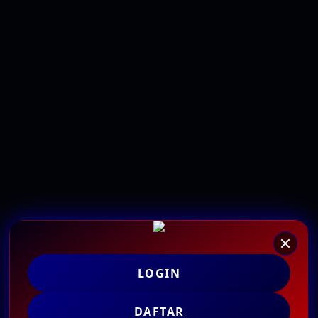
LOGIN
DAFTAR