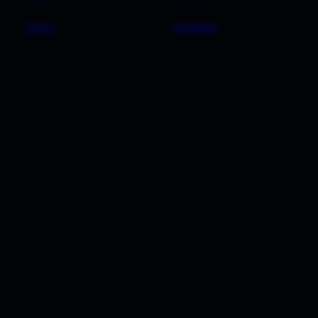
Awan
Azetabio