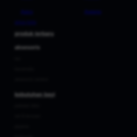
Asics
Aveeno
SITUS TOTO
produk terbaru
aksesoris
tas
kacamata
aksesoris rambut
kebutuhan bayi
pakaian tidur
set & terusan
piyama
bodysuits