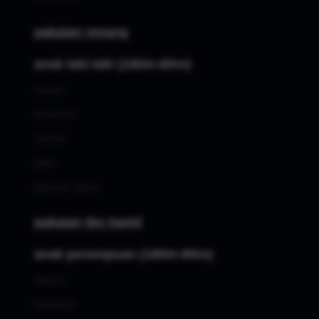
pakaian renang
anak laki-laki (18bln-8thn)
atasan
bawahan
setelan
jaket
pakaian dalam
pakaian ibu hamil
anak perempuan (18bln-8thn)
atasan
bawahan