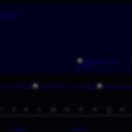
t registry
LOGIN
gift registry
store finder
I
J
K
L
M
N
O
P
Q
R
Airfree
Alamii