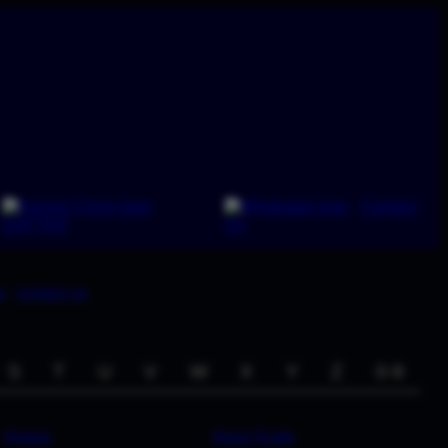
Contact
DAFTAR
Us
contact us
S
T
U
V
W
X
Y
Z
0-9
Amara
Aqua Scale