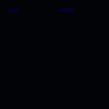
Awan
Azetabio