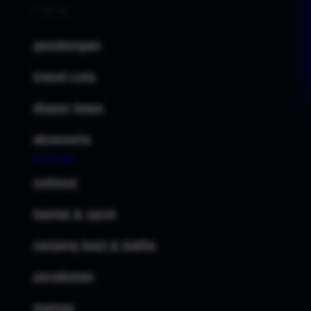
0-36 Kg
gendongan
travel cots
diaper bags
aksesoris
BO TOGEL
selimut
bantal & sprei
ranjang bayi & balita
perabotan
matras