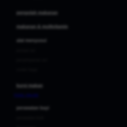
Joie
Joolz
pengolah makanan
Jujube
makanan & multivitamin
K
alat menyusui
Kiddycuts
pompa asi
Kumon
penyimpanan asi
L
cooler bags
Leapfrog
Leclerc
kursi makan
Lee Vierra
TOGEL ONLINE
Lillebaby
perawatan bayi
Little Bird Told Me
perawatan kulit
Little Miss Janis