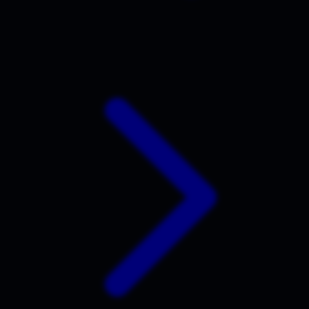
Twistshake
TY Toys
U
V
Veja
Vitaflow
Vtech
W
Waterland
Wellness
X