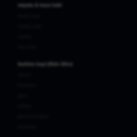
Beauty Barn
sepatu & kaus kaki
Bio Oil
sepatu bayi
Biolane
sepatu anak
Bite Fighters
sandal
Bizzi Growin
kaus kaki
Blackmores
fashion bayi (0bln-3thn)
Blooming Marvellous
atasan
Bonnels
bawahan
Bravado
gaun
Bruder
setelan
Brush Baby
jaket & kardigan
Buds Organics
aksesoris
Bugaboo