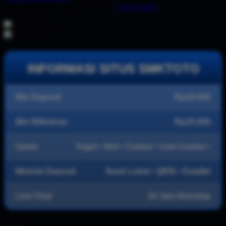
Use Installment Options from
.
Laarn more
Q
Available for :
home delivery
QV Baby
store pickup
R
INFORMASI SITUS SMKTOTO
Real Shades
Red Castle
Min Deposit
Rp10.000
Ribbon Madness
Min Withdraw
Rp25.000
S
Sebamed
Game
Togel • Slot • Casino • Live Casino •
Silver Cross
Metode Deposit
Bank Lokal • QRIS • Ewallet
Simply Idea
Skip Hop
Live Chat
24 Jam Nonstop
Spectra
choose qty