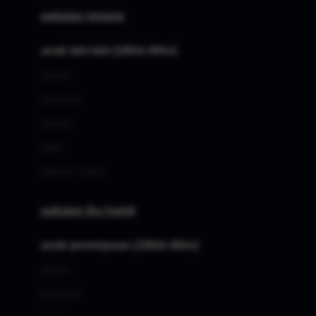
Buggygear
pakaian renang
Bumkins
anak laki-laki (18bln-8thn)
C
atasan
Cetaphil
bawahan
Chicco
setelan
Childlife
jaket
Clevamama
pakaian dalam
Cocolatte
Cottonseeds
pakaian ibu hamil
Cozy N Safe
anak perempuan (18bln-8thn)
Crane
atasan
Cybex
bawahan
D