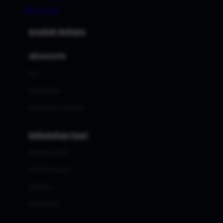
Awan
SITUS TOTO
Azetabio
produk terbaru
B
aksesoris
Baabaasheepz
tas
Babiators
kacamata
Baby Dove
aksesoris rambut
Baby Jogger
Baby Rovega
kebutuhan bayi
Babybee
pakaian tidur
Banana Boat
set & terusan
Banz
piyama
Barbie
bodysuits
Beaba