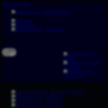
lewati ke Konten
download apps
download app from:
gift registry
Bahasa
ID
LOGIN
DAFTAR
Contact Us
Toggle Nav
about Kanmo Circle
gift registry
store finder
contact us