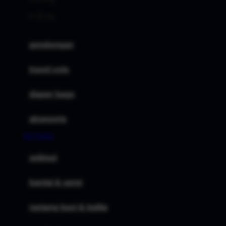
Felt So Sweet
0-36 Kg
Fisher Price
Flipper
gendongan
Friends Of Sally
travel cots
G
Gb
diaper bags
Geko
aksesoris
Graco
BO TOGEL
Gund
selimut
H
bantal & sprei
Habbie
Haenim
ranjang bayi & balita
Happy Horse