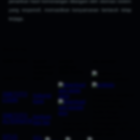
penarikan hasil kemenangan ditangani oleh otomasi sistem
yang responsif, memastikan kenyamanan bertaruh tetap
terjaga.
Back to top
SMKTOTO
butuh
unduh
we accept
bantuan?
aplikasi
hubungi
SMKTOTO
kami
SMKTOTO
SMKTOTO
Direktorat Jenderal
hubungi
LOGIN
Perlindungan
kami
Konsumen dan
Tertib Niaga
SMKTOTO
bantuan
Kementerian
ALTERNATIF
dan faq
Perdagangan RI
ikuti kami di
WhatsApp: +62 123
media sosial
8888 8989
SITUS
021-