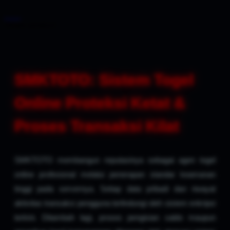
Share product:
SMKTOTO: Sistem Togel
Online Proteksi Ketat &
Proses Transaksi Kilat
SMKTOTO membangun reputasinya sebagai agen togel
online profesional melalui penerapan standar keamanan
tinggi pada servernya. Setiap data pribadi dan riwayat
aktivitas transaksi pengguna terlindungi oleh sistem enkripsi
terkini. Ditambah lagi, proses pengisian saldo maupun