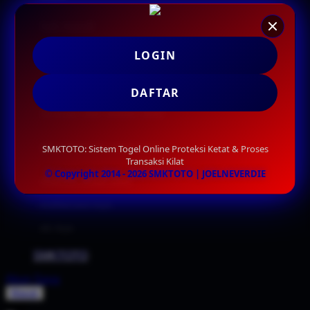
Moby
bak mandi
Momami
LOGIN
handuk
Mothercare
TOGEL LOGIN
Mustela
DAFTAR
My Buddy Tag
ayunan dan walker bayi
My K
alas bermain anak bayi
SMKTOTO: Sistem Togel Online Proteksi Ketat & Proses
Transaksi Kilat
N
© Copyright 2014 - 2026 SMKTOTO | JOELNEVERDIE
mainan anak bayi
Naif
mothercare toys
Nike
elc toys
Nordic Natural
SMKTOTO
Nuby
Akun Saya
Nuna
Masuk
Cari