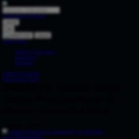
O
Oh Ma Grain
Pencarian Lanjutan
cancel
Okiedog
Cari
cancel
P
Akun Saya
Peachy
Masuk / buat akun
buat akun
Phil & Ted's
Bantuan
Philips Avent
Daftar Keinginan
Pigeon
Keranjang Saya
SMKTOTO: Sistem Togel
Playgro
Online Proteksi Ketat &
Poled Global
Proses Transaksi Kilat
Ponycycle
Puma
Serendah
10.000
Pureats
Hadiah Pemenang Jackpot
Rp.10.000.000
-
Rp.1.000.000.000