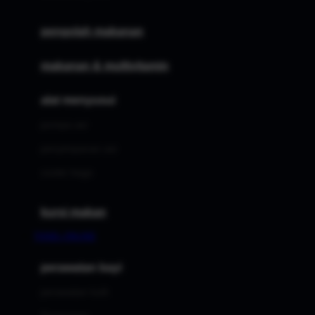
Joie
Joolz
pengolah makanan
Jujube
makanan & multivitamin
K
alat menyusui
Kiddycuts
pompa asi
Kumon
penyimpanan asi
L
cooler bags
Leapfrog
Leclerc
kursi makan
Lee Vierra
TOGEL ONLINE
Lillebaby
perawatan bayi
Little Bird Told Me
perawatan kulit
Little Miss Janis