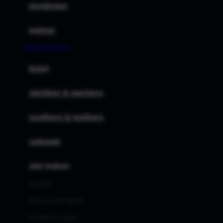
perabotan
Happy Tummy
Hauck
matras
Havaianas
SITUS TOTO 4D
Hegen
botol
Hot Wheels
sterilizer & warmers
Hybrid
I
soothers & teethers
Inlacta DHA
celemek
Interlac
alat makan
Ivenet
cangkir
J
piring & mangkuk
Jack N Jill
sendok & garpu