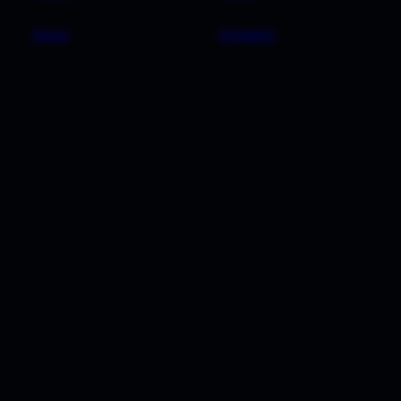
Awan
Azetabio