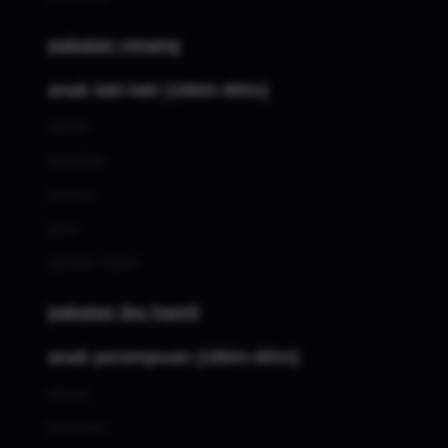
pakaian renang
anak laki-laki (18bln-8thn)
atasan
bawahan
setelan
jaket
pakaian dalam
pakaian ibu hamil
anak perempuan (18bln-8thn)
atasan
bawahan