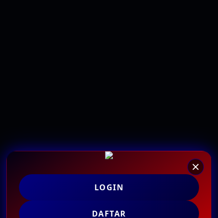
LOGIN
DAFTAR