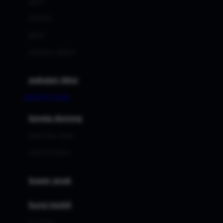
gaun
Dae Organics
setelan
Docare
jaket
Doona
pakaian dalam
Down To Earth
Drew
pakaian tidur
Dr. Brown's
BANDAR TOGEL
E
kereta dorong
ELC
bayi baru lahir
Ergobaby
usia 6 bulan+
Expert Care
koper anak
Ezyroller
kursi mobil
F
0-13 Kg