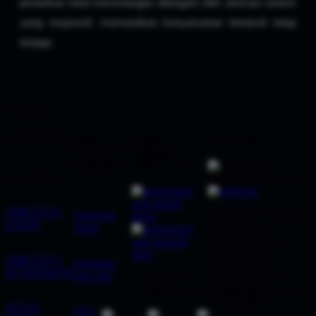
penarikan hasil kemenangan ditangani oleh otomasi sistem
yang responsif, memastikan kenyamanan bertaruh tetap
terjaga.
Back to top
SMKTOTO
butuh
unduh
we accept
bantuan?
aplikasi
hubungi
SMKTOTO
kami
SMKTOTO
SMKTOTO
Direktorat Jenderal
hubungi
LOGIN
Perlindungan
kami
Konsumen dan
Tertib Niaga
SMKTOTO
bantuan
Kementerian
ALTERNATIF
dan faq
Perdagangan RI
ikuti kami di
WhatsApp: +62 123
media sosial
8888 8989
SITUS
021-