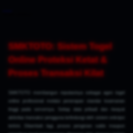
Share product:
SMKTOTO: Sistem Togel
Online Proteksi Ketat &
Proses Transaksi Kilat
SMKTOTO membangun reputasinya sebagai agen togel
online profesional melalui penerapan standar keamanan
tinggi pada servernya. Setiap data pribadi dan riwayat
aktivitas transaksi pengguna terlindungi oleh sistem enkripsi
terkini. Ditambah lagi, proses pengisian saldo maupun