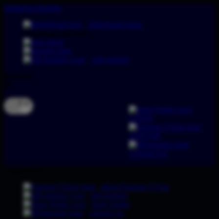
lewati ke Konten
download apps
download app from:
gift registry
Bahasa
ID
LOGIN
DAFTAR
Contact Us
Toggle Nav
about Kanmo Circle
gift registry
store finder
contact us