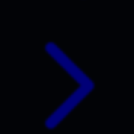
Twistshake
TY Toys
U
V
Veja
Vitaflow
Vtech
W
Waterland
Wellness
X