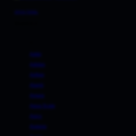
SITUS TOGEL
Brand A-Z
A
Addo
Adidas
Airfree
Alamii
Amara
Aqua Scale
Asics
Aveeno