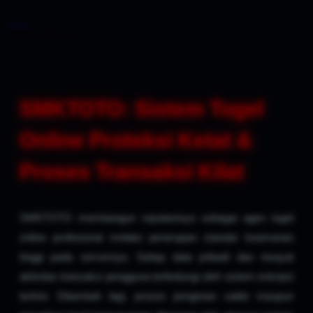
Share product:
SMKTOTO: Sistem Togel
Online Proteksi Ketat &
Proses Transaksi Kilat
SMKTOTO membangun reputasinya sebagai agen togel
online profesional melalui penerapan standar keamanan
tinggi pada servernya. Setiap data pribadi dan riwayat
aktivitas transaksi pengguna terlindungi oleh sistem enkripsi
terkini. Ditambah lagi, proses pengisian saldo maupun