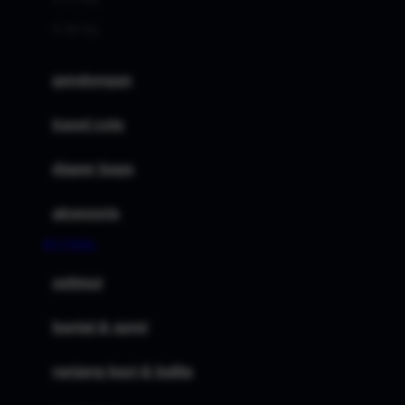
Felt So Sweet
0-36 Kg
Fisher Price
Flipper
gendongan
Friends Of Sally
travel cots
G
Gb
diaper bags
Geko
aksesoris
Graco
BO TOGEL
Gund
selimut
H
bantal & sprei
Habbie
Haenim
ranjang bayi & balita
Happy Horse