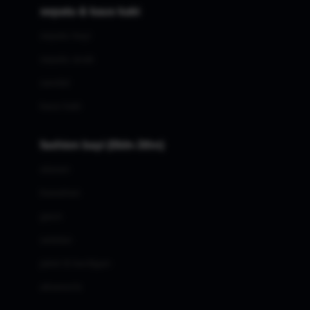
Beauty Barn
sepatu & kaus kaki
Bio Oil
sepatu bayi
Biolane
sepatu anak
Bite Fighters
sandal
Bizzi Growin
kaus kaki
Blackmores
fashion bayi (0bln-3thn)
Blooming Marvellous
atasan
Bonnels
bawahan
Bravado
gaun
Bruder
setelan
Brush Baby
jaket & kardigan
Buds Organics
aksesoris
Bugaboo