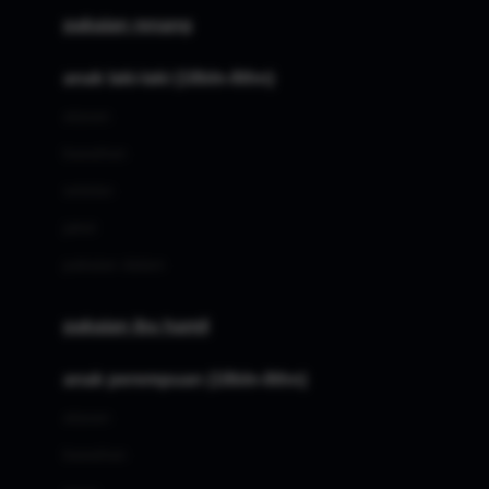
Buggygear
pakaian renang
Bumkins
anak laki-laki (18bln-8thn)
C
atasan
Cetaphil
bawahan
Chicco
setelan
Childlife
jaket
Clevamama
pakaian dalam
Cocolatte
Cottonseeds
pakaian ibu hamil
Cozy N Safe
anak perempuan (18bln-8thn)
Crane
atasan
Cybex
bawahan
D