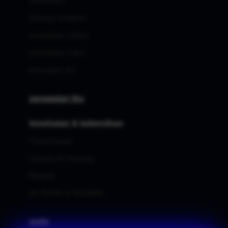
Sunscreen
London Taxi
Shampo & Sabun
Love To Dream
perawatan rambut
M
perawatan mulut
Magformers
perawatan diri
Mama's Choice
perawatan ibu
Mamas&Papas
Mamaway
kesehatan & kebersihan
Maxi Cosi
Tissue basah
Megabloks
Laundry & Cleaning
Micro
Medical
MiDeer
Air Purifier & Humidifier
Mimi & Lula
potty
Mini Monkey