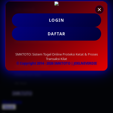
Moby
bak mandi
Momami
LOGIN
handuk
Mothercare
TOGEL LOGIN
Mustela
DAFTAR
My Buddy Tag
ayunan dan walker bayi
My K
alas bermain anak bayi
SMKTOTO: Sistem Togel Online Proteksi Ketat & Proses
Transaksi Kilat
N
© Copyright 2014 - 2026 SMKTOTO | JOELNEVERDIE
mainan anak bayi
Naif
mothercare toys
Nike
elc toys
Nordic Natural
SMKTOTO
Nuby
Akun Saya
Nuna
Masuk
Cari