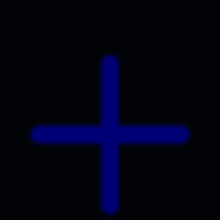
Xootz
Y
Yamatoya
Z
Zaxy
Zoggs
0-9
4Moms
59S