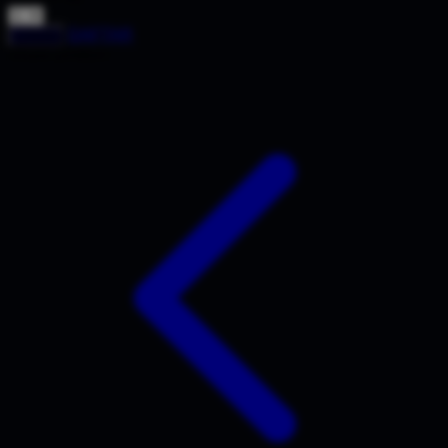
Squishmallows
DAFTAR
LOGIN
Starbooks
Share product:
Stick-O
Stokke
Sudocrem
Sumimo
Sunnylife
Sun-Staches
Swimava
T
Tommee Tippee
Trunki
Tutti Bambini