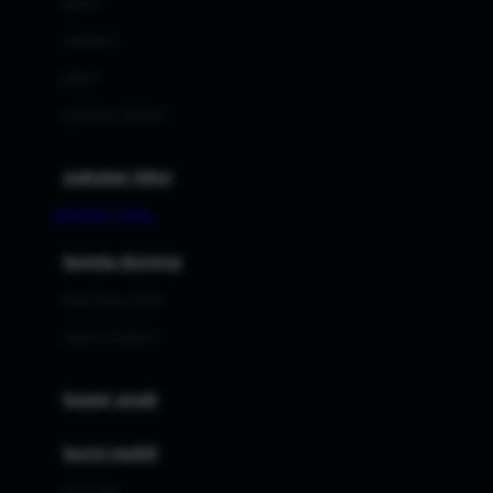
gaun
Dae Organics
setelan
Docare
jaket
Doona
pakaian dalam
Down To Earth
Drew
pakaian tidur
Dr. Brown's
BANDAR TOGEL
E
kereta dorong
ELC
bayi baru lahir
Ergobaby
usia 6 bulan+
Expert Care
koper anak
Ezyroller
kursi mobil
F
0-13 Kg