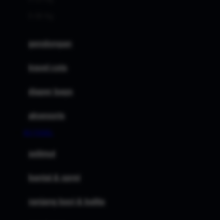
Felt So Sweet
0-36 Kg
Fisher Price
Flipper
gendongan
Friends Of Sally
travel cots
G
Gb
diaper bags
Geko
aksesoris
Graco
BO TOGEL
Gund
selimut
H
bantal & sprei
Habbie
Haenim
ranjang bayi & balita
Happy Horse