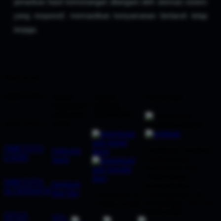
penarikan hasil kemenangan ditangani oleh otomasi sistem
yang responsif, memastikan kenyamanan bertaruh tetap
terjaga.
Back to top
SMKTOTO
butuh
unduh
we accept
bantuan?
aplikasi
hubungi
SMKTOTO
kami
SMKTOTO
SMKTOTO
Direktorat Jenderal
hubungi
LOGIN
Perlindungan
kami
Konsumen dan
Tertib Niaga
SMKTOTO
bantuan
Kementerian
ALTERNATIF
dan faq
Perdagangan RI
ikuti kami di
WhatsApp: +62 123
media sosial
8888 8989
SITUS
021-