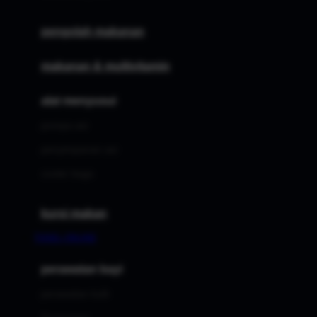
Joie
Joolz
pengolah makanan
Jujube
makanan & multivitamin
K
alat menyusui
Kiddycuts
pompa asi
Kumon
penyimpanan asi
L
cooler bags
Leapfrog
Leclerc
kursi makan
Lee Vierra
TOGEL ONLINE
Lillebaby
perawatan bayi
Little Bird Told Me
perawatan kulit
Little Miss Janis