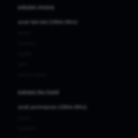
Buggygear
pakaian renang
Bumkins
anak laki-laki (18bln-8thn)
C
atasan
Cetaphil
bawahan
Chicco
setelan
Childlife
jaket
Clevamama
pakaian dalam
Cocolatte
Cottonseeds
pakaian ibu hamil
Cozy N Safe
anak perempuan (18bln-8thn)
Crane
atasan
Cybex
bawahan
D