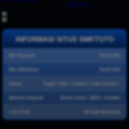
Use Installment Options from
.
Laarn more
Q
Available for :
home delivery
QV Baby
store pickup
R
INFORMASI SITUS SMKTOTO
Real Shades
Red Castle
Min Deposit
Rp10.000
Ribbon Madness
Min Withdraw
Rp25.000
S
Sebamed
Game
Togel • Slot • Casino • Live Casino •
Silver Cross
Metode Deposit
Bank Lokal • QRIS • Ewallet
Simply Idea
Skip Hop
Live Chat
24 Jam Nonstop
Spectra
choose qty