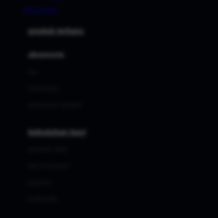
Awan
SITUS TOTO
Azetabio
produk terbaru
B
aksesoris
Baabaasheepz
tas
Babiators
kacamata
Baby Dove
aksesoris rambut
Baby Jogger
Baby Rovega
kebutuhan bayi
Babybee
pakaian tidur
Banana Boat
set & terusan
Banz
piyama
Barbie
bodysuits
Beaba