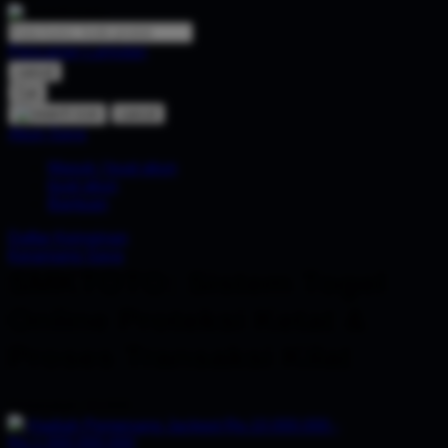
O
Oh Ma Grain
Pencarian Lanjutan
cancel
Okiedog
Cari
cancel
P
Akun Saya
Peachy
Masuk / buat akun
buat akun
Phil & Ted's
Bantuan
Philips Avent
Daftar Keinginan
Pigeon
Keranjang Saya
SMKTOTO: Sistem Togel
Playgro
Online Proteksi Ketat &
Poled Global
Proses Transaksi Kilat
Ponycycle
Puma
Serendah
10.000
Pureats
Hadiah Pemenang Jackpot
Rp.10.000.000
-
Rp.1.000.000.000