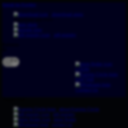
lewati ke Konten
download apps
download app from:
gift registry
Bahasa
ID
LOGIN
DAFTAR
Contact Us
Toggle Nav
about Kanmo Circle
gift registry
store finder
contact us