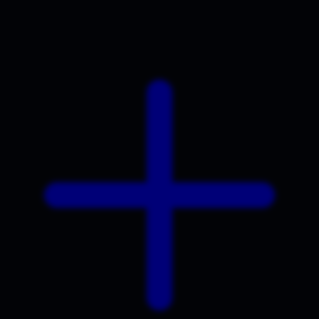
Xootz
Y
Yamatoya
Z
Zaxy
Zoggs
0-9
4Moms
59S