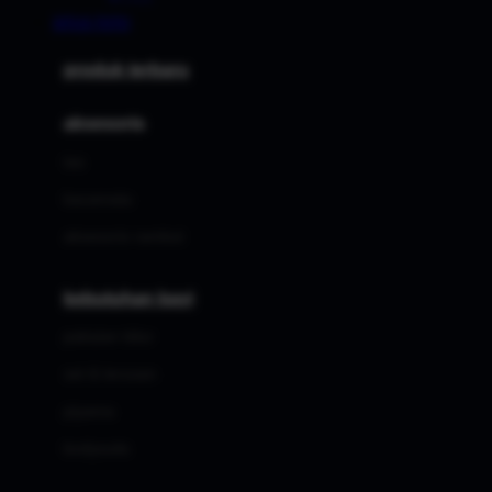
Awan
SITUS TOTO
Azetabio
produk terbaru
B
aksesoris
Baabaasheepz
tas
Babiators
kacamata
Baby Dove
aksesoris rambut
Baby Jogger
Baby Rovega
kebutuhan bayi
Babybee
pakaian tidur
Banana Boat
set & terusan
Banz
piyama
Barbie
bodysuits
Beaba