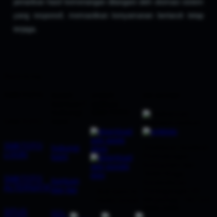
penarikan hasil kemenangan ditangani oleh otomasi sistem
yang responsif, memastikan kenyamanan bertaruh tetap
terjaga.
Back to top
SMKTOTO
butuh
unduh
we accept
bantuan?
aplikasi
hubungi
SMKTOTO
kami
SMKTOTO
SMKTOTO
Direktorat Jenderal
hubungi
LOGIN
Perlindungan
kami
Konsumen dan
Tertib Niaga
SMKTOTO
bantuan
Kementerian
ALTERNATIF
dan faq
Perdagangan RI
ikuti kami di
WhatsApp: +62 123
media sosial
8888 8989
SITUS
021-