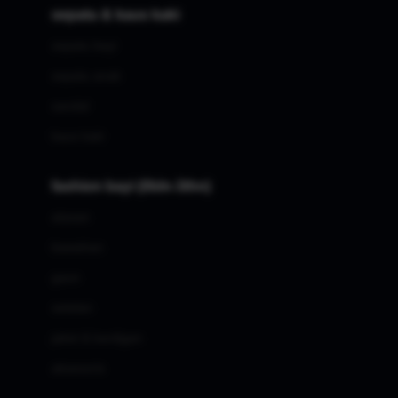
Beauty Barn
sepatu & kaus kaki
Bio Oil
sepatu bayi
Biolane
sepatu anak
Bite Fighters
sandal
Bizzi Growin
kaus kaki
Blackmores
fashion bayi (0bln-3thn)
Blooming Marvellous
atasan
Bonnels
bawahan
Bravado
gaun
Bruder
setelan
Brush Baby
jaket & kardigan
Buds Organics
aksesoris
Bugaboo