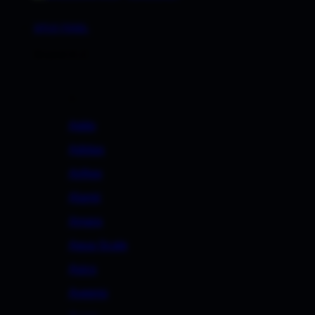
SITUS TOGEL
Brand A-Z
A
Addo
Adidas
Airfree
Alamii
Amara
Aqua Scale
Asics
Aveeno