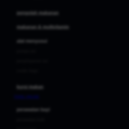
Joie
Joolz
pengolah makanan
Jujube
makanan & multivitamin
K
alat menyusui
Kiddycuts
pompa asi
Kumon
penyimpanan asi
L
cooler bags
Leapfrog
Leclerc
kursi makan
Lee Vierra
TOGEL ONLINE
Lillebaby
perawatan bayi
Little Bird Told Me
perawatan kulit
Little Miss Janis