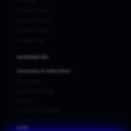
Sunscreen
London Taxi
Shampo & Sabun
Love To Dream
perawatan rambut
M
perawatan mulut
Magformers
perawatan diri
Mama's Choice
perawatan ibu
Mamas&Papas
Mamaway
kesehatan & kebersihan
Maxi Cosi
Tissue basah
Megabloks
Laundry & Cleaning
Micro
Medical
MiDeer
Air Purifier & Humidifier
Mimi & Lula
potty
Mini Monkey