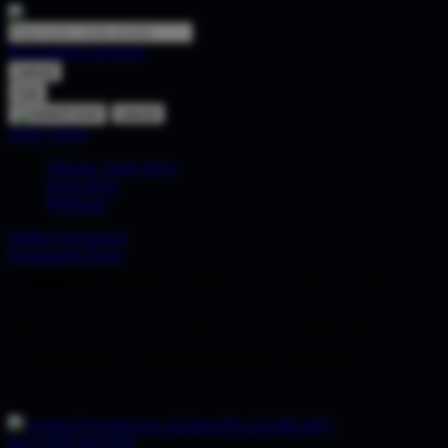
O
Oh Ma Grain
Pencarian Lanjutan
cancel
Okiedog
Cari
cancel
P
Akun Saya
Peachy
Masuk / buat akun
buat akun
Phil & Ted's
Bantuan
Philips Avent
Daftar Keinginan
Pigeon
Keranjang Saya
SMKTOTO: Sistem Togel
Playgro
Online Proteksi Ketat &
Poled Global
Proses Transaksi Kilat
Ponycycle
Puma
Serendah
10.000
Pureats
Hadiah Pemenang Jackpot
Rp.10.000.000
-
Rp.1.000.000.000