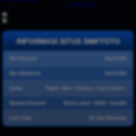
Use Installment Options from
.
Laarn more
Q
Available for :
home delivery
QV Baby
store pickup
R
INFORMASI SITUS SMKTOTO
Real Shades
Red Castle
Min Deposit
Rp10.000
Ribbon Madness
Min Withdraw
Rp25.000
S
Sebamed
Game
Togel • Slot • Casino • Live Casino •
Silver Cross
Metode Deposit
Bank Lokal • QRIS • Ewallet
Simply Idea
Skip Hop
Live Chat
24 Jam Nonstop
Spectra
choose qty