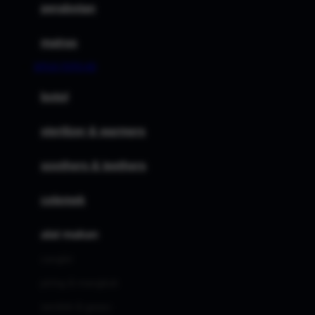
perabotan
Happy Tummy
Hauck
matras
Havaianas
SITUS TOTO 4D
Hegen
botol
Hot Wheels
sterilizer & warmers
Hybrid
I
soothers & teethers
Inlacta DHA
celemek
Interlac
alat makan
Ivenet
cangkir
J
piring & mangkuk
Jack N Jill
sendok & garpu