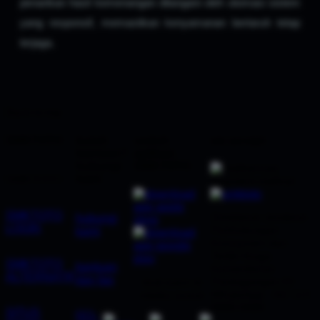
penarikan hasil kemenangan ditangani oleh otomasi sistem
yang responsif, memastikan kenyamanan bertaruh tetap
terjaga.
Back to top
SMKTOTO
butuh
unduh
we accept
bantuan?
aplikasi
hubungi
SMKTOTO
kami
SMKTOTO
SMKTOTO
Direktorat Jenderal
hubungi
LOGIN
Perlindungan
kami
Konsumen dan
Tertib Niaga
SMKTOTO
bantuan
Kementerian
ALTERNATIF
dan faq
Perdagangan RI
ikuti kami di
WhatsApp: +62 123
media sosial
8888 8989
SITUS
021-