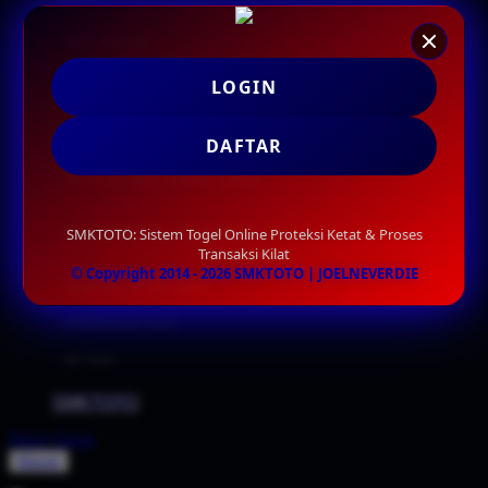
Moby
bak mandi
Momami
LOGIN
handuk
Mothercare
TOGEL LOGIN
Mustela
DAFTAR
My Buddy Tag
ayunan dan walker bayi
My K
alas bermain anak bayi
SMKTOTO: Sistem Togel Online Proteksi Ketat & Proses
Transaksi Kilat
N
© Copyright 2014 - 2026 SMKTOTO | JOELNEVERDIE
mainan anak bayi
Naif
mothercare toys
Nike
elc toys
Nordic Natural
SMKTOTO
Nuby
Akun Saya
Nuna
Masuk
Cari