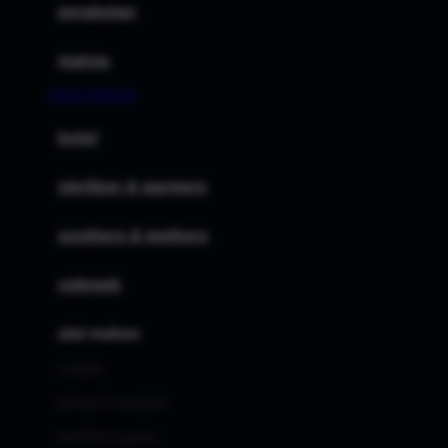
perabotan
Happy Tummy
Hauck
matras
Havaianas
SITUS TOTO 4D
Hegen
botol
Hot Wheels
sterilizer & warmers
Hybrid
I
soothers & teethers
Inlacta DHA
celemek
Interlac
alat makan
Ivenet
cangkir
J
piring & mangkuk
Jack N Jill
sendok & garpu