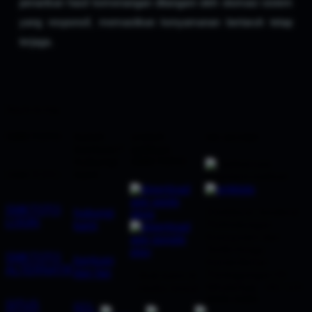
penarikan hasil kemenangan ditangani oleh otomasi sistem
yang responsif, memastikan kenyamanan bertaruh tetap
terjaga.
Back to top
SMKTOTO
butuh
unduh
we accept
bantuan?
aplikasi
hubungi
SMKTOTO
kami
SMKTOTO
SMKTOTO
Direktorat Jenderal
hubungi
LOGIN
Perlindungan
kami
Konsumen dan
Tertib Niaga
SMKTOTO
bantuan
Kementerian
ALTERNATIF
dan faq
Perdagangan RI
ikuti kami di
WhatsApp: +62 123
media sosial
8888 8989
SITUS
021-