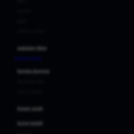
gaun
Dae Organics
setelan
Docare
jaket
Doona
pakaian dalam
Down To Earth
Drew
pakaian tidur
Dr. Brown's
BANDAR TOGEL
E
kereta dorong
ELC
bayi baru lahir
Ergobaby
usia 6 bulan+
Expert Care
koper anak
Ezyroller
kursi mobil
F
0-13 Kg