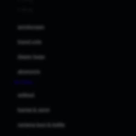
Felt So Sweet
0-36 Kg
Fisher Price
Flipper
gendongan
Friends Of Sally
travel cots
G
Gb
diaper bags
Geko
aksesoris
Graco
BO TOGEL
Gund
selimut
H
bantal & sprei
Habbie
Haenim
ranjang bayi & balita
Happy Horse