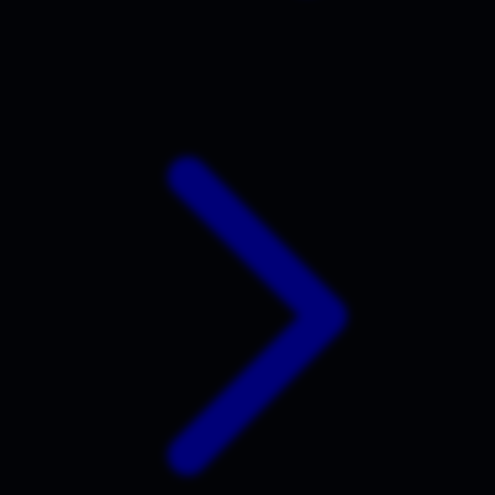
Twistshake
TY Toys
U
V
Veja
Vitaflow
Vtech
W
Waterland
Wellness
X