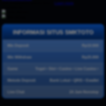
Use Installment Options from
.
Laarn more
Q
Available for :
home delivery
QV Baby
store pickup
R
INFORMASI SITUS SMKTOTO
Real Shades
Red Castle
Min Deposit
Rp10.000
Ribbon Madness
Min Withdraw
Rp25.000
S
Sebamed
Game
Togel • Slot • Casino • Live Casino •
Silver Cross
Metode Deposit
Bank Lokal • QRIS • Ewallet
Simply Idea
Skip Hop
Live Chat
24 Jam Nonstop
Spectra
choose qty