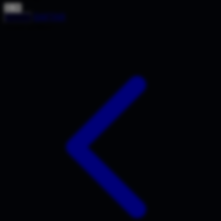
Squishmallows
DAFTAR
LOGIN
Starbooks
Share product:
Stick-O
Stokke
Sudocrem
Sumimo
Sunnylife
Sun-Staches
Swimava
T
Tommee Tippee
Trunki
Tutti Bambini