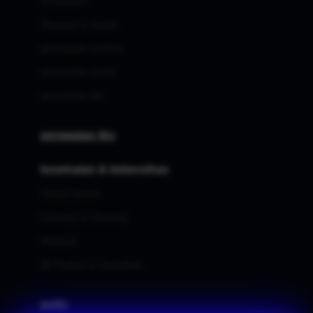
Sunscreen
London Taxi
Shampo & Sabun
Love To Dream
perawatan rambut
M
perawatan mulut
Magformers
perawatan diri
Mama's Choice
perawatan ibu
Mamas&Papas
Mamaway
kesehatan & kebersihan
Maxi Cosi
Tissue basah
Megabloks
Laundry & Cleaning
Micro
Medical
MiDeer
Air Purifier & Humidifier
Mimi & Lula
potty
Mini Monkey