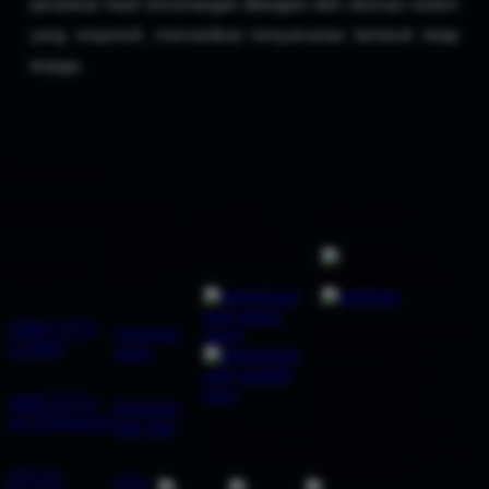
penarikan hasil kemenangan ditangani oleh otomasi sistem
yang responsif, memastikan kenyamanan bertaruh tetap
terjaga.
Back to top
SMKTOTO
butuh
unduh
we accept
bantuan?
aplikasi
hubungi
SMKTOTO
kami
SMKTOTO
SMKTOTO
Direktorat Jenderal
hubungi
LOGIN
Perlindungan
kami
Konsumen dan
Tertib Niaga
SMKTOTO
bantuan
Kementerian
ALTERNATIF
dan faq
Perdagangan RI
ikuti kami di
WhatsApp: +62 123
media sosial
8888 8989
SITUS
021-