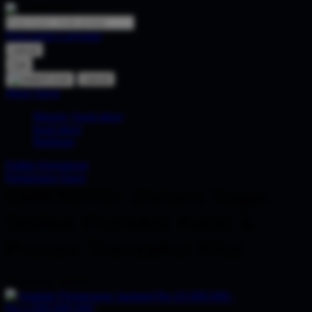
O
Oh Ma Grain
Pencarian Lanjutan
cancel
Okiedog
Cari
cancel
P
Akun Saya
Peachy
Masuk / buat akun
buat akun
Phil & Ted's
Bantuan
Philips Avent
Daftar Keinginan
Pigeon
Keranjang Saya
SMKTOTO: Sistem Togel
Playgro
Online Proteksi Ketat &
Poled Global
Proses Transaksi Kilat
Ponycycle
Puma
Serendah
10.000
Pureats
Hadiah Pemenang Jackpot
Rp.10.000.000
-
Rp.1.000.000.000