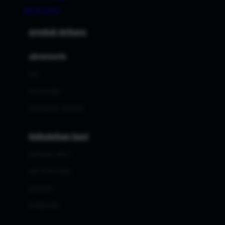
Awan
SITUS TOTO
Azetabio
produk terbaru
B
aksesoris
Baabaasheepz
tas
Babiators
kacamata
Baby Dove
aksesoris rambut
Baby Jogger
Baby Rovega
kebutuhan bayi
Babybee
pakaian tidur
Banana Boat
set & terusan
Banz
piyama
Barbie
bodysuits
Beaba