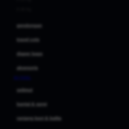
Felt So Sweet
0-36 Kg
Fisher Price
Flipper
gendongan
Friends Of Sally
travel cots
G
Gb
diaper bags
Geko
aksesoris
Graco
BO TOGEL
Gund
selimut
H
bantal & sprei
Habbie
Haenim
ranjang bayi & balita
Happy Horse