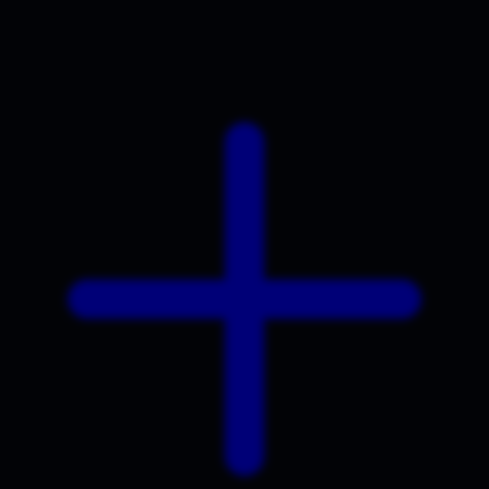
Xootz
Y
Yamatoya
Z
Zaxy
Zoggs
0-9
4Moms
59S