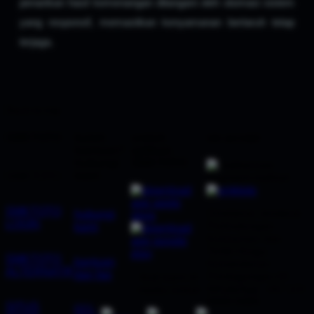
penarikan hasil kemenangan ditangani oleh otomasi sistem
yang responsif, memastikan kenyamanan bertaruh tetap
terjaga.
Back to top
SMKTOTO
butuh
unduh
we accept
bantuan?
aplikasi
hubungi
SMKTOTO
kami
SMKTOTO
SMKTOTO
Direktorat Jenderal
hubungi
LOGIN
Perlindungan
kami
Konsumen dan
Tertib Niaga
SMKTOTO
bantuan
Kementerian
ALTERNATIF
dan faq
Perdagangan RI
ikuti kami di
WhatsApp: +62 123
media sosial
8888 8989
SITUS
021-