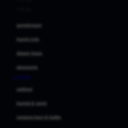
Felt So Sweet
0-36 Kg
Fisher Price
Flipper
gendongan
Friends Of Sally
travel cots
G
Gb
diaper bags
Geko
aksesoris
Graco
BO TOGEL
Gund
selimut
H
bantal & sprei
Habbie
Haenim
ranjang bayi & balita
Happy Horse