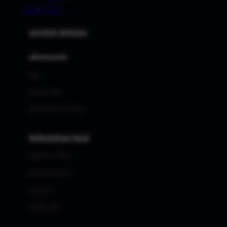
Awan
SITUS TOTO
Azetabio
produk terbaru
B
aksesoris
Baabaasheepz
tas
Babiators
kacamata
Baby Dove
aksesoris rambut
Baby Jogger
Baby Rovega
kebutuhan bayi
Babybee
pakaian tidur
Banana Boat
set & terusan
Banz
piyama
Barbie
bodysuits
Beaba