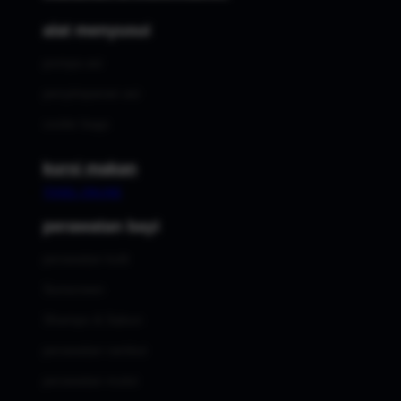
alat menyusui
pompa asi
penyimpanan asi
cooler bags
kursi makan
TOGEL ONLINE
perawatan bayi
perawatan kulit
Sunscreen
Shampo & Sabun
perawatan rambut
perawatan mulut