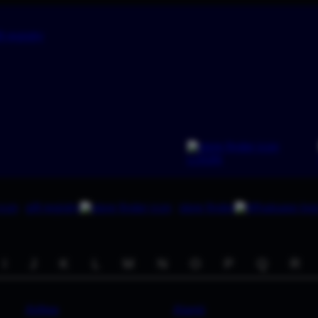
t registry
LOGIN
gift registry
store finder
I
J
K
L
M
N
O
P
Q
R
Airfree
Alamii