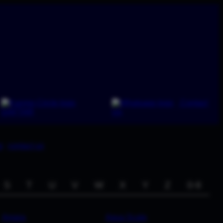
Contact
DAFTAR
Us
contact us
S
T
U
V
W
X
Y
Z
0-9
Amara
Aqua Scale