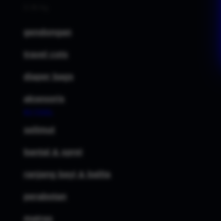
0-36 Kg
gendongan
travel cots
diaper bags
aksesoris
BO TOGEL
selimut
bantal & sprei
ranjang bayi & balita
perabotan
matras