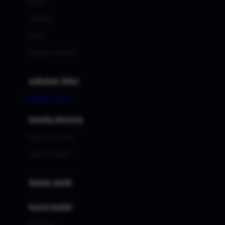
gaun
Dae Organics
setelan
Docare
jaket
Doona
pakaian dalam
Down To Earth
Drew
pakaian tidur
Dr. Brown's
BANDAR TOGEL
E
kereta dorong
ELC
bayi baru lahir
Ergobaby
usia 6 bulan+
Expert Care
koper anak
Ezyroller
kursi mobil
F
0-13 Kg