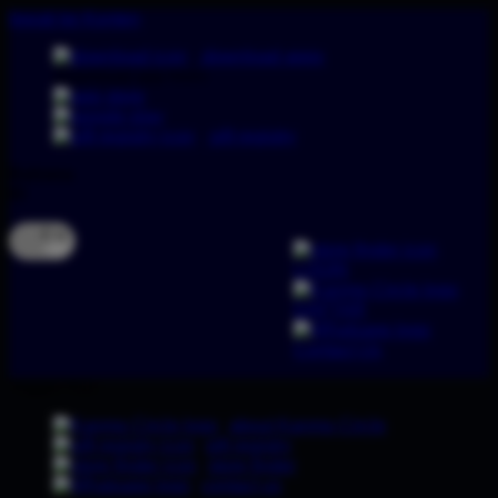
lewati ke Konten
download apps
download app from:
gift registry
Bahasa
ID
LOGIN
DAFTAR
Contact Us
Toggle Nav
about Kanmo Circle
gift registry
store finder
contact us