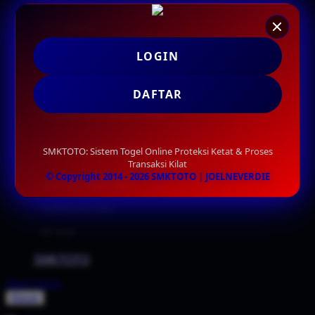
Moby
bak mandi
Momami
LOGIN
handuk
Mothercare
TOGEL LOGIN
Mustela
DAFTAR
My Buddy Tag
ayunan dan walker bayi
My K
alas bermain anak bayi
SMKTOTO: Sistem Togel Online Proteksi Ketat & Proses
Transaksi Kilat
N
© Copyright 2014 - 2026 SMKTOTO | JOELNEVERDIE
mainan anak bayi
Naif
mothercare toys
Nike
elc toys
Nordic Natural
SMKTOTO
Nuby
Akun Saya
Nuna
Masuk
Cari