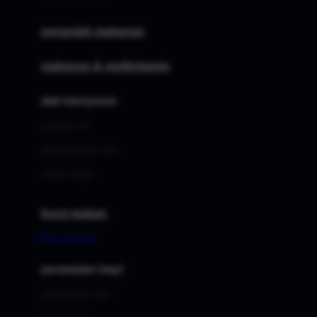
Joie
Joolz
pengolah makanan
Jujube
makanan & multivitamin
K
alat menyusui
Kiddycuts
pompa asi
Kumon
penyimpanan asi
L
cooler bags
Leapfrog
Leclerc
kursi makan
Lee Vierra
TOGEL ONLINE
Lillebaby
perawatan bayi
Little Bird Told Me
perawatan kulit
Little Miss Janis