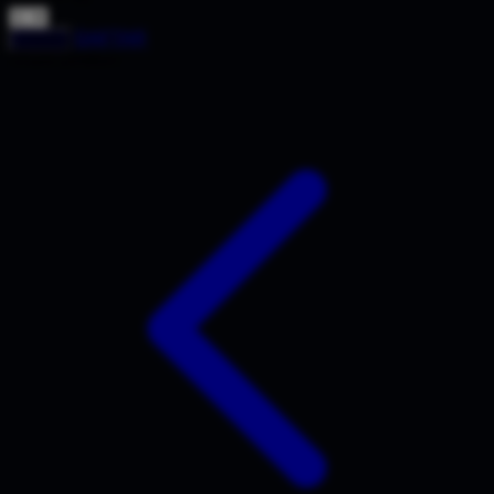
Squishmallows
DAFTAR
LOGIN
Starbooks
Share product:
Stick-O
Stokke
Sudocrem
Sumimo
Sunnylife
Sun-Staches
Swimava
T
Tommee Tippee
Trunki
Tutti Bambini