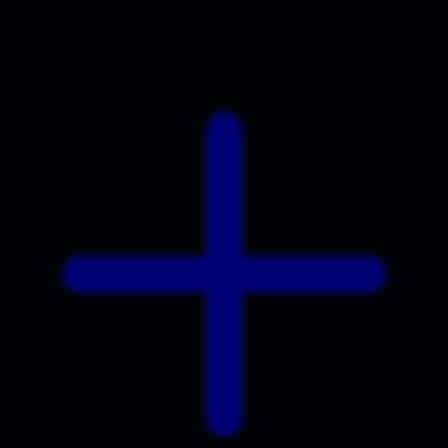
Xootz
Y
Yamatoya
Z
Zaxy
Zoggs
0-9
4Moms
59S