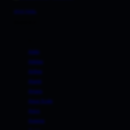
SITUS TOGEL
Brand A-Z
A
Addo
Adidas
Airfree
Alamii
Amara
Aqua Scale
Asics
Aveeno