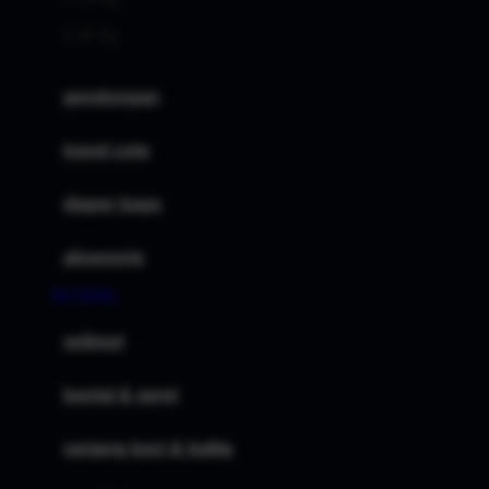
Felt So Sweet
0-36 Kg
Fisher Price
Flipper
gendongan
Friends Of Sally
travel cots
G
Gb
diaper bags
Geko
aksesoris
Graco
BO TOGEL
Gund
selimut
H
bantal & sprei
Habbie
Haenim
ranjang bayi & balita
Happy Horse