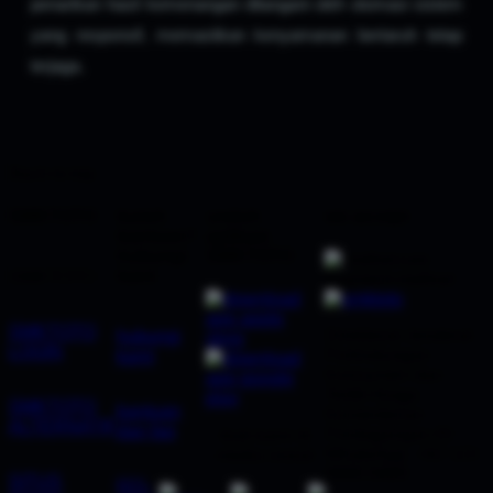
penarikan hasil kemenangan ditangani oleh otomasi sistem
yang responsif, memastikan kenyamanan bertaruh tetap
terjaga.
Back to top
SMKTOTO
butuh
unduh
we accept
bantuan?
aplikasi
hubungi
SMKTOTO
kami
SMKTOTO
SMKTOTO
Direktorat Jenderal
hubungi
LOGIN
Perlindungan
kami
Konsumen dan
Tertib Niaga
SMKTOTO
bantuan
Kementerian
ALTERNATIF
dan faq
Perdagangan RI
ikuti kami di
WhatsApp: +62 123
media sosial
8888 8989
SITUS
021-