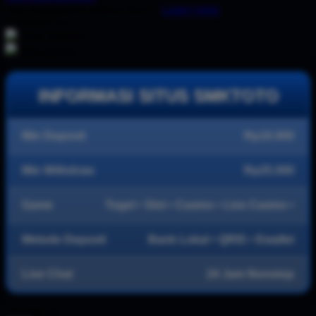
Use Installment Options from
.
Laarn more
Q
Available for :
home delivery
QV Baby
store pickup
R
INFORMASI SITUS SMKTOTO
Real Shades
Red Castle
Min Deposit
Rp10.000
Ribbon Madness
Min Withdraw
Rp25.000
S
Sebamed
Game
Togel • Slot • Casino • Live Casino •
Silver Cross
Metode Deposit
Bank Lokal • QRIS • Ewallet
Simply Idea
Skip Hop
Live Chat
24 Jam Nonstop
Spectra
choose qty