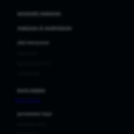
Joie
Joolz
pengolah makanan
Jujube
makanan & multivitamin
K
alat menyusui
Kiddycuts
pompa asi
Kumon
penyimpanan asi
L
cooler bags
Leapfrog
Leclerc
kursi makan
Lee Vierra
TOGEL ONLINE
Lillebaby
perawatan bayi
Little Bird Told Me
perawatan kulit
Little Miss Janis