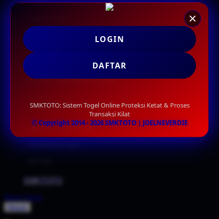
Moby
bak mandi
Momami
LOGIN
handuk
Mothercare
TOGEL LOGIN
Mustela
DAFTAR
My Buddy Tag
ayunan dan walker bayi
My K
alas bermain anak bayi
SMKTOTO: Sistem Togel Online Proteksi Ketat & Proses
Transaksi Kilat
N
© Copyright 2014 - 2026 SMKTOTO | JOELNEVERDIE
mainan anak bayi
Naif
mothercare toys
Nike
elc toys
Nordic Natural
SMKTOTO
Nuby
Akun Saya
Nuna
Masuk
Cari