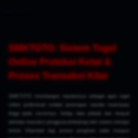
Share product:
SMKTOTO: Sistem Togel
Online Proteksi Ketat &
Proses Transaksi Kilat
SMKTOTO membangun reputasinya sebagai agen togel
online profesional melalui penerapan standar keamanan
tinggi pada servernya. Setiap data pribadi dan riwayat
aktivitas transaksi pengguna terlindungi oleh sistem enkripsi
terkini. Ditambah lagi, proses pengisian saldo maupun