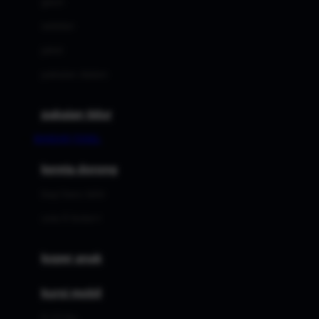
gaun
Dae Organics
setelan
Docare
jaket
Doona
pakaian dalam
Down To Earth
Drew
pakaian tidur
Dr. Brown's
BANDAR TOGEL
E
kereta dorong
ELC
bayi baru lahir
Ergobaby
usia 6 bulan+
Expert Care
koper anak
Ezyroller
kursi mobil
F
0-13 Kg