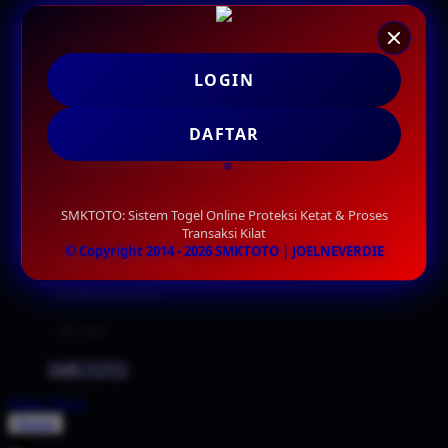
Moby
bak mandi
Momami
LOGIN
handuk
Mothercare
TOGEL LOGIN
Mustela
DAFTAR
My Buddy Tag
ayunan dan walker bayi
My K
alas bermain anak bayi
SMKTOTO: Sistem Togel Online Proteksi Ketat & Proses
Transaksi Kilat
N
© Copyright 2014 - 2026 SMKTOTO | JOELNEVERDIE
mainan anak bayi
Naif
mothercare toys
Nike
elc toys
Nordic Natural
SMKTOTO
Nuby
Akun Saya
Nuna
Masuk
Cari