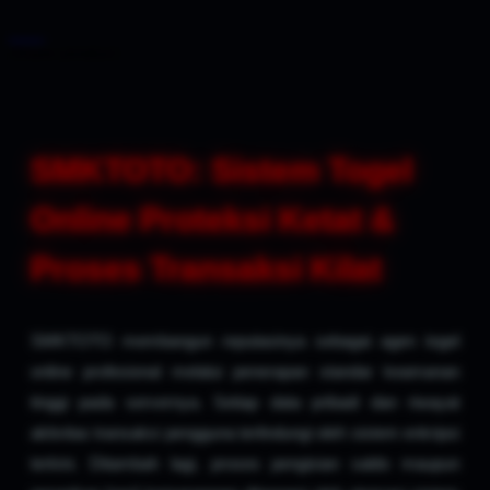
Share product:
SMKTOTO: Sistem Togel
Online Proteksi Ketat &
Proses Transaksi Kilat
SMKTOTO membangun reputasinya sebagai agen togel
online profesional melalui penerapan standar keamanan
tinggi pada servernya. Setiap data pribadi dan riwayat
aktivitas transaksi pengguna terlindungi oleh sistem enkripsi
terkini. Ditambah lagi, proses pengisian saldo maupun