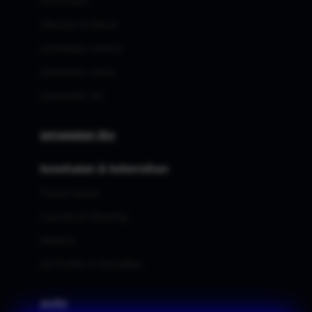
Sunscreen
London Taxi
Shampo & Sabun
Love To Dream
perawatan rambut
M
perawatan mulut
Magformers
perawatan diri
Mama's Choice
perawatan ibu
Mamas&Papas
Mamaway
kesehatan & kebersihan
Maxi Cosi
Tissue basah
Megabloks
Laundry & Cleaning
Micro
Medical
MiDeer
Air Purifier & Humidifier
Mimi & Lula
potty
Mini Monkey