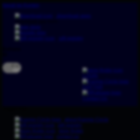
lewati ke Konten
download apps
download app from:
gift registry
Bahasa
ID
LOGIN
DAFTAR
Contact Us
Toggle Nav
about Kanmo Circle
gift registry
store finder
contact us