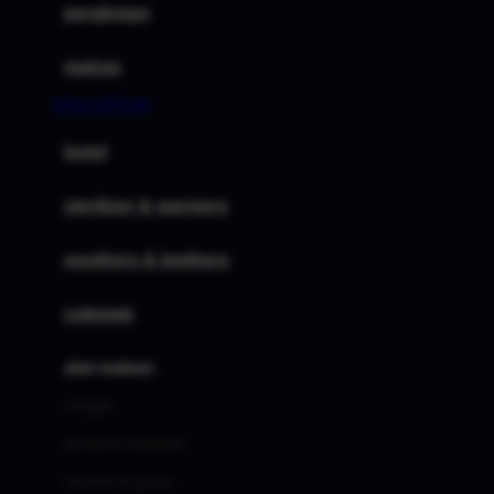
perabotan
Happy Tummy
Hauck
matras
Havaianas
SITUS TOTO 4D
Hegen
botol
Hot Wheels
sterilizer & warmers
Hybrid
I
soothers & teethers
Inlacta DHA
celemek
Interlac
alat makan
Ivenet
cangkir
J
piring & mangkuk
Jack N Jill
sendok & garpu