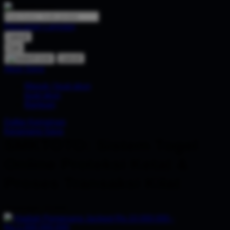
O
Oh Ma Grain
Pencarian Lanjutan
cancel
Okiedog
Cari
cancel
P
Akun Saya
Peachy
Masuk / buat akun
buat akun
Phil & Ted's
Bantuan
Philips Avent
Daftar Keinginan
Pigeon
Keranjang Saya
SMKTOTO: Sistem Togel
Playgro
Online Proteksi Ketat &
Poled Global
Proses Transaksi Kilat
Ponycycle
Puma
Serendah
10.000
Pureats
Hadiah Pemenang Jackpot
Rp.10.000.000
-
Rp.1.000.000.000