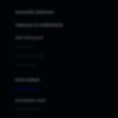
Joie
Joolz
pengolah makanan
Jujube
makanan & multivitamin
K
alat menyusui
Kiddycuts
pompa asi
Kumon
penyimpanan asi
L
cooler bags
Leapfrog
Leclerc
kursi makan
Lee Vierra
TOGEL ONLINE
Lillebaby
perawatan bayi
Little Bird Told Me
perawatan kulit
Little Miss Janis