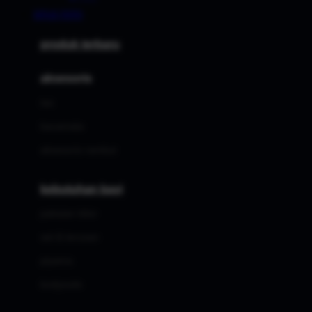
Awan
SITUS TOTO
Azetabio
produk terbaru
B
aksesoris
Baabaasheepz
tas
Babiators
kacamata
Baby Dove
aksesoris rambut
Baby Jogger
Baby Rovega
kebutuhan bayi
Babybee
pakaian tidur
Banana Boat
set & terusan
Banz
piyama
Barbie
bodysuits
Beaba