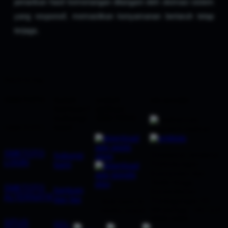
penarikan hasil kemenangan ditangani oleh otomasi sistem
yang responsif, memastikan kenyamanan bertaruh tetap
terjaga.
Back to top
SMKTOTO
butuh
unduh
we accept
bantuan?
aplikasi
hubungi
SMKTOTO
kami
SMKTOTO
SMKTOTO
Direktorat Jenderal
hubungi
LOGIN
Perlindungan
kami
Konsumen dan
Tertib Niaga
SMKTOTO
bantuan
Kementerian
ALTERNATIF
dan faq
Perdagangan RI
ikuti kami di
WhatsApp: +62 123
media sosial
8888 8989
SITUS
021-