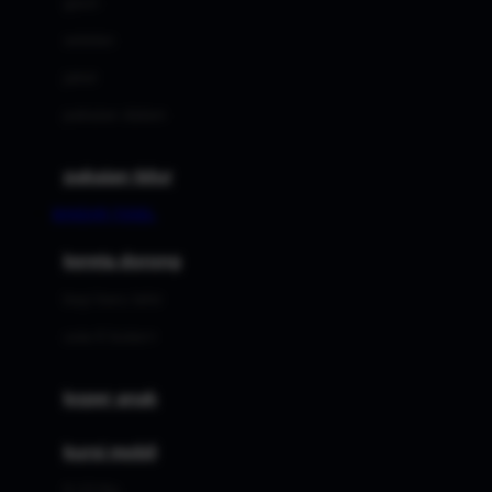
gaun
Dae Organics
setelan
Docare
jaket
Doona
pakaian dalam
Down To Earth
Drew
pakaian tidur
Dr. Brown's
BANDAR TOGEL
E
kereta dorong
ELC
bayi baru lahir
Ergobaby
usia 6 bulan+
Expert Care
koper anak
Ezyroller
kursi mobil
F
0-13 Kg