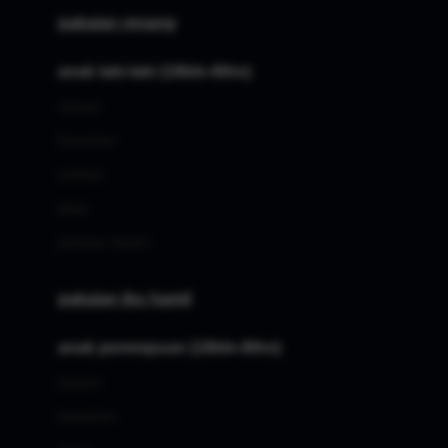
Buggygear
pakaian renang
Bumkins
anak laki-laki (18bln-8thn)
C
atasan
Cetaphil
bawahan
Chicco
setelan
Childlife
jaket
Clevamama
pakaian dalam
Cocolatte
Cottonseeds
pakaian ibu hamil
Cozy N Safe
anak perempuan (18bln-8thn)
Crane
atasan
Cybex
bawahan
D