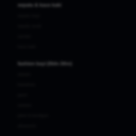
Beauty Barn
sepatu & kaus kaki
Bio Oil
sepatu bayi
Biolane
sepatu anak
Bite Fighters
sandal
Bizzi Growin
kaus kaki
Blackmores
fashion bayi (0bln-3thn)
Blooming Marvellous
atasan
Bonnels
bawahan
Bravado
gaun
Bruder
setelan
Brush Baby
jaket & kardigan
Buds Organics
aksesoris
Bugaboo