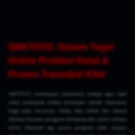
Share product:
SMKTOTO: Sistem Togel
Online Proteksi Ketat &
Proses Transaksi Kilat
SMKTOTO membangun reputasinya sebagai agen togel
online profesional melalui penerapan standar keamanan
tinggi pada servernya. Setiap data pribadi dan riwayat
aktivitas transaksi pengguna terlindungi oleh sistem enkripsi
terkini. Ditambah lagi, proses pengisian saldo maupun