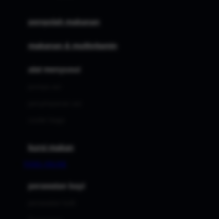
Joie
Joolz
pengolah makanan
Jujube
makanan & multivitamin
K
alat menyusui
Kiddycuts
pompa asi
Kumon
penyimpanan asi
L
cooler bags
Leapfrog
Leclerc
kursi makan
Lee Vierra
TOGEL ONLINE
Lillebaby
perawatan bayi
Little Bird Told Me
perawatan kulit
Little Miss Janis