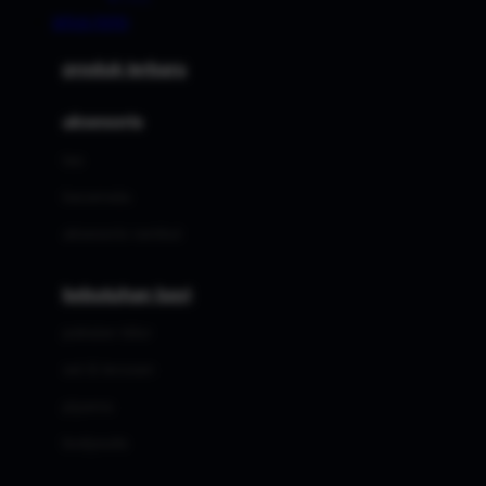
Awan
SITUS TOTO
Azetabio
produk terbaru
B
aksesoris
Baabaasheepz
tas
Babiators
kacamata
Baby Dove
aksesoris rambut
Baby Jogger
Baby Rovega
kebutuhan bayi
Babybee
pakaian tidur
Banana Boat
set & terusan
Banz
piyama
Barbie
bodysuits
Beaba