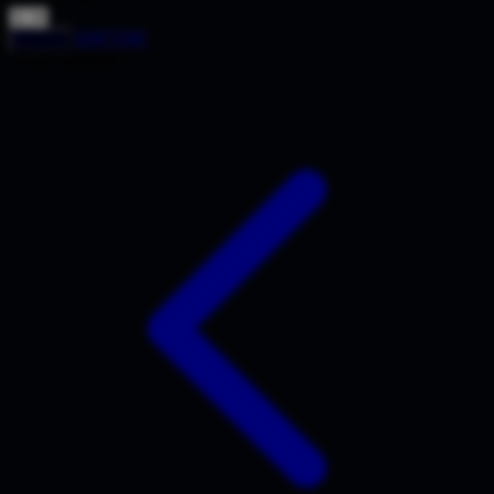
Squishmallows
DAFTAR
LOGIN
Starbooks
Share product:
Stick-O
Stokke
Sudocrem
Sumimo
Sunnylife
Sun-Staches
Swimava
T
Tommee Tippee
Trunki
Tutti Bambini