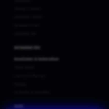
Sunscreen
London Taxi
Shampo & Sabun
Love To Dream
perawatan rambut
M
perawatan mulut
Magformers
perawatan diri
Mama's Choice
perawatan ibu
Mamas&Papas
Mamaway
kesehatan & kebersihan
Maxi Cosi
Tissue basah
Megabloks
Laundry & Cleaning
Micro
Medical
MiDeer
Air Purifier & Humidifier
Mimi & Lula
potty
Mini Monkey