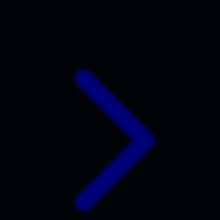
Twistshake
TY Toys
U
V
Veja
Vitaflow
Vtech
W
Waterland
Wellness
X