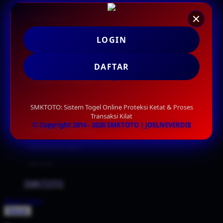
Moby
bak mandi
Momami
LOGIN
handuk
Mothercare
TOGEL LOGIN
Mustela
DAFTAR
My Buddy Tag
ayunan dan walker bayi
My K
alas bermain anak bayi
SMKTOTO: Sistem Togel Online Proteksi Ketat & Proses
Transaksi Kilat
N
© Copyright 2014 - 2026 SMKTOTO | JOELNEVERDIE
mainan anak bayi
Naif
mothercare toys
Nike
elc toys
Nordic Natural
SMKTOTO
Nuby
Akun Saya
Nuna
Masuk
Cari