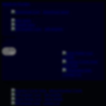
lewati ke Konten
download apps
download app from:
gift registry
Bahasa
ID
LOGIN
DAFTAR
Contact Us
Toggle Nav
about Kanmo Circle
gift registry
store finder
contact us