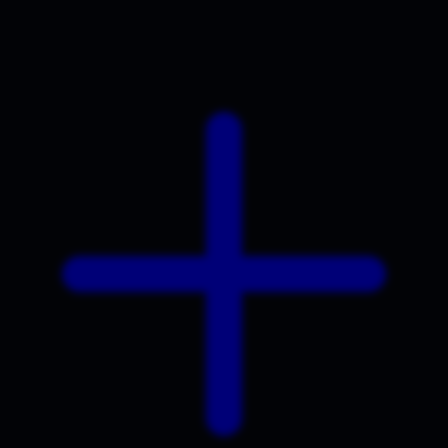
Xootz
Y
Yamatoya
Z
Zaxy
Zoggs
0-9
4Moms
59S