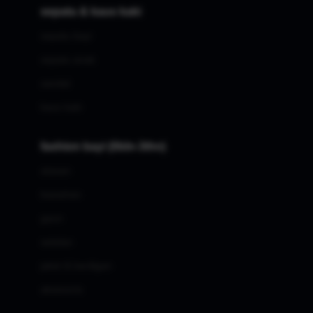
Beauty Barn
sepatu & kaus kaki
Bio Oil
sepatu bayi
Biolane
sepatu anak
Bite Fighters
sandal
Bizzi Growin
kaus kaki
Blackmores
fashion bayi (0bln-3thn)
Blooming Marvellous
atasan
Bonnels
bawahan
Bravado
gaun
Bruder
setelan
Brush Baby
jaket & kardigan
Buds Organics
aksesoris
Bugaboo