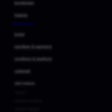
perabotan
Happy Tummy
Hauck
matras
Havaianas
SITUS TOTO 4D
Hegen
botol
Hot Wheels
sterilizer & warmers
Hybrid
I
soothers & teethers
Inlacta DHA
celemek
Interlac
alat makan
Ivenet
cangkir
J
piring & mangkuk
Jack N Jill
sendok & garpu