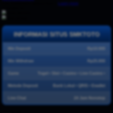
Use Installment Options from
.
Laarn more
Q
Available for :
home delivery
QV Baby
store pickup
R
INFORMASI SITUS SMKTOTO
Real Shades
Red Castle
Min Deposit
Rp10.000
Ribbon Madness
Min Withdraw
Rp25.000
S
Sebamed
Game
Togel • Slot • Casino • Live Casino •
Silver Cross
Metode Deposit
Bank Lokal • QRIS • Ewallet
Simply Idea
Skip Hop
Live Chat
24 Jam Nonstop
Spectra
choose qty