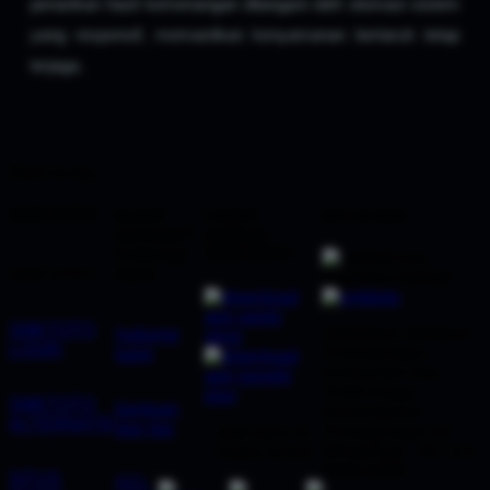
penarikan hasil kemenangan ditangani oleh otomasi sistem
yang responsif, memastikan kenyamanan bertaruh tetap
terjaga.
Back to top
SMKTOTO
butuh
unduh
we accept
bantuan?
aplikasi
hubungi
SMKTOTO
kami
SMKTOTO
SMKTOTO
Direktorat Jenderal
hubungi
LOGIN
Perlindungan
kami
Konsumen dan
Tertib Niaga
SMKTOTO
bantuan
Kementerian
ALTERNATIF
dan faq
Perdagangan RI
ikuti kami di
WhatsApp: +62 123
media sosial
8888 8989
SITUS
021-