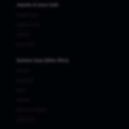
Beauty Barn
sepatu & kaus kaki
Bio Oil
sepatu bayi
Biolane
sepatu anak
Bite Fighters
sandal
Bizzi Growin
kaus kaki
Blackmores
fashion bayi (0bln-3thn)
Blooming Marvellous
atasan
Bonnels
bawahan
Bravado
gaun
Bruder
setelan
Brush Baby
jaket & kardigan
Buds Organics
aksesoris
Bugaboo