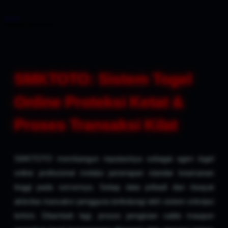
Share product:
SMKTOTO: Sistem Togel
Online Proteksi Ketat &
Proses Transaksi Kilat
SMKTOTO membangun reputasinya sebagai agen togel
online profesional melalui penerapan standar keamanan
tinggi pada servernya. Setiap data pribadi dan riwayat
aktivitas transaksi pengguna terlindungi oleh sistem enkripsi
terkini. Ditambah lagi, proses pengisian saldo maupun