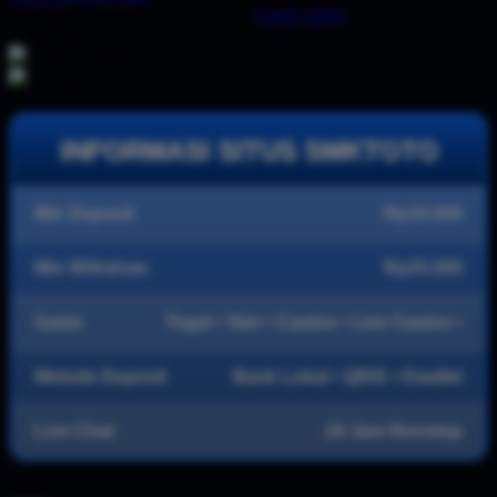
Use Installment Options from
.
Laarn more
Q
Available for :
home delivery
QV Baby
store pickup
R
INFORMASI SITUS SMKTOTO
Real Shades
Red Castle
Min Deposit
Rp10.000
Ribbon Madness
Min Withdraw
Rp25.000
S
Sebamed
Game
Togel • Slot • Casino • Live Casino •
Silver Cross
Metode Deposit
Bank Lokal • QRIS • Ewallet
Simply Idea
Skip Hop
Live Chat
24 Jam Nonstop
Spectra
choose qty