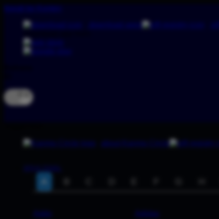
lewati ke Konten
download apps
gif
download app from:
Bahasa
ID
Toggle Nav
about Kanmo Circle
SITUS TOGEL
A
B
C
D
E
F
G
H
Addo
Adidas