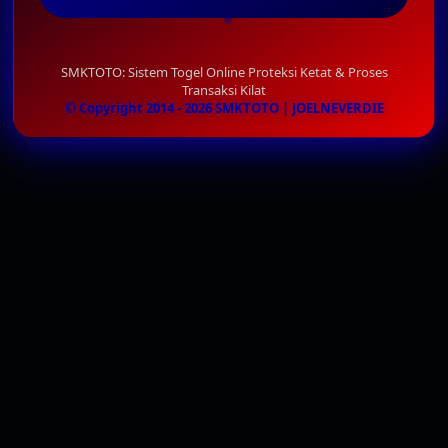
SMKTOTO: Sistem Togel Online Proteksi Ketat & Proses
Transaksi Kilat
© Copyright 2014 - 2026 SMKTOTO | JOELNEVERDIE