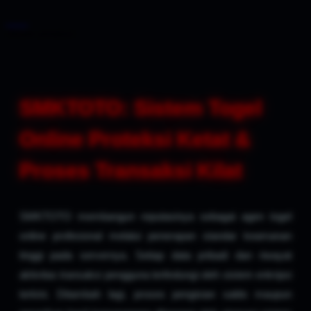
Share product:
SMKTOTO: Sistem Togel
Online Proteksi Ketat &
Proses Transaksi Kilat
SMKTOTO membangun reputasinya sebagai agen togel
online profesional melalui penerapan standar keamanan
tinggi pada servernya. Setiap data pribadi dan riwayat
aktivitas transaksi pengguna terlindungi oleh sistem enkripsi
terkini. Ditambah lagi, proses pengisian saldo maupun