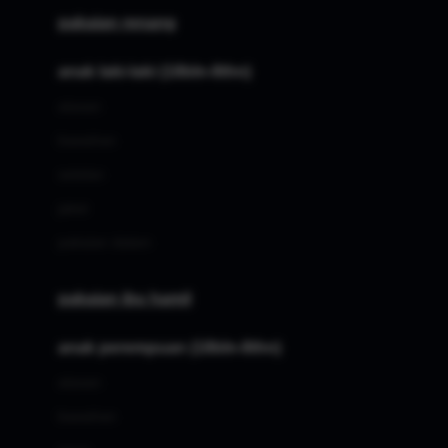
Buggygear
pakaian renang
Bumkins
anak laki-laki (18bln-8thn)
C
atasan
Cetaphil
bawahan
Chicco
setelan
Childlife
jaket
Clevamama
pakaian dalam
Cocolatte
Cottonseeds
pakaian ibu hamil
Cozy N Safe
anak perempuan (18bln-8thn)
Crane
atasan
Cybex
bawahan
D