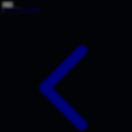
Squishmallows
DAFTAR
LOGIN
Starbooks
Share product:
Stick-O
Stokke
Sudocrem
Sumimo
Sunnylife
Sun-Staches
Swimava
T
Tommee Tippee
Trunki
Tutti Bambini