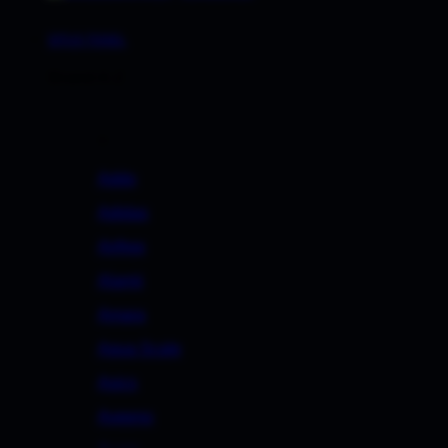
SITUS TOGEL
Brand A-Z
A
Addo
Adidas
Airfree
Alamii
Amara
Aqua Scale
Asics
Aveeno