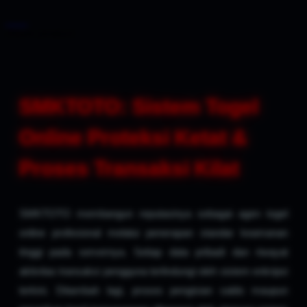
Share product:
SMKTOTO: Sistem Togel
Online Proteksi Ketat &
Proses Transaksi Kilat
SMKTOTO membangun reputasinya sebagai agen togel
online profesional melalui penerapan standar keamanan
tinggi pada servernya. Setiap data pribadi dan riwayat
aktivitas transaksi pengguna terlindungi oleh sistem enkripsi
terkini. Ditambah lagi, proses pengisian saldo maupun