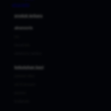
Awan
SITUS TOTO
Azetabio
produk terbaru
B
aksesoris
Baabaasheepz
tas
Babiators
kacamata
Baby Dove
aksesoris rambut
Baby Jogger
Baby Rovega
kebutuhan bayi
Babybee
pakaian tidur
Banana Boat
set & terusan
Banz
piyama
Barbie
bodysuits
Beaba