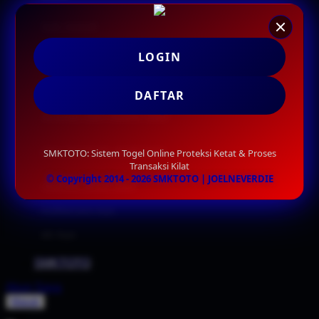
Moby
bak mandi
Momami
LOGIN
handuk
Mothercare
TOGEL LOGIN
Mustela
DAFTAR
My Buddy Tag
ayunan dan walker bayi
My K
alas bermain anak bayi
SMKTOTO: Sistem Togel Online Proteksi Ketat & Proses
Transaksi Kilat
N
© Copyright 2014 - 2026 SMKTOTO | JOELNEVERDIE
mainan anak bayi
Naif
mothercare toys
Nike
elc toys
Nordic Natural
SMKTOTO
Nuby
Akun Saya
Nuna
Masuk
Cari