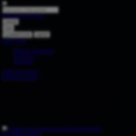
O
Oh Ma Grain
Pencarian Lanjutan
cancel
Okiedog
Cari
cancel
P
Akun Saya
Peachy
Masuk / buat akun
buat akun
Phil & Ted's
Bantuan
Philips Avent
Daftar Keinginan
Pigeon
Keranjang Saya
SMKTOTO: Sistem Togel
Playgro
Online Proteksi Ketat &
Poled Global
Proses Transaksi Kilat
Ponycycle
Puma
Serendah
10.000
Pureats
Hadiah Pemenang Jackpot
Rp.10.000.000
-
Rp.1.000.000.000