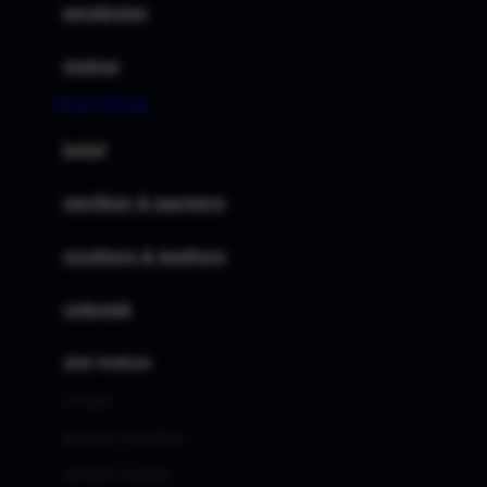
perabotan
Happy Tummy
Hauck
matras
Havaianas
SITUS TOTO 4D
Hegen
botol
Hot Wheels
sterilizer & warmers
Hybrid
I
soothers & teethers
Inlacta DHA
celemek
Interlac
alat makan
Ivenet
cangkir
J
piring & mangkuk
Jack N Jill
sendok & garpu