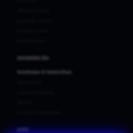
Sunscreen
London Taxi
Shampo & Sabun
Love To Dream
perawatan rambut
M
perawatan mulut
Magformers
perawatan diri
Mama's Choice
perawatan ibu
Mamas&Papas
Mamaway
kesehatan & kebersihan
Maxi Cosi
Tissue basah
Megabloks
Laundry & Cleaning
Micro
Medical
MiDeer
Air Purifier & Humidifier
Mimi & Lula
potty
Mini Monkey