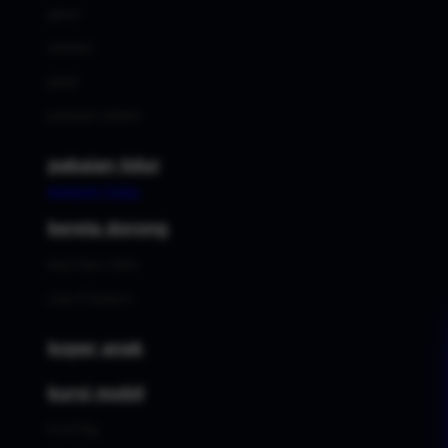
gaun
setelan
jaket
pakaian dalam
pakaian tidur
BANDAR TOGEL
kereta dorong
bayi baru lahir
usia 6 bulan+
koper anak
kursi mobil
0-13 Kg