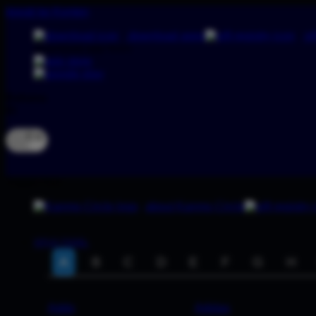
lewati ke Konten
download apps
gif
download app from:
Bahasa
ID
Toggle Nav
about Kanmo Circle
SITUS TOGEL
A
B
C
D
E
F
G
H
Addo
Adidas