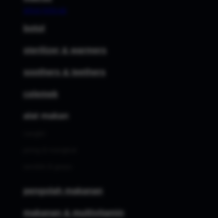
SITUS TOTO 4D
botol
sterilizer & warmers
soothers & teethers
celemek
alat makan
cangkir
piring & mangkuk
sendok & garpu
pengolah makanan
makanan & multivitamin