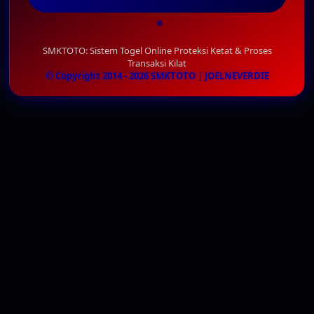
SMKTOTO: Sistem Togel Online Proteksi Ketat & Proses
Transaksi Kilat
© Copyright 2014 - 2026 SMKTOTO | JOELNEVERDIE