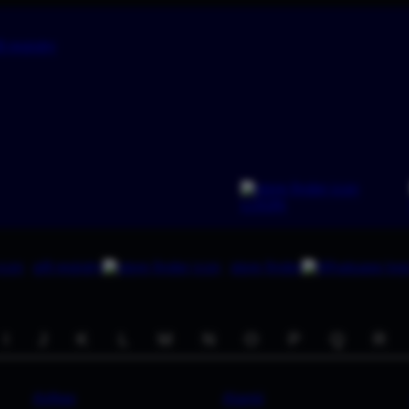
t registry
LOGIN
gift registry
store finder
I
J
K
L
M
N
O
P
Q
R
Airfree
Alamii