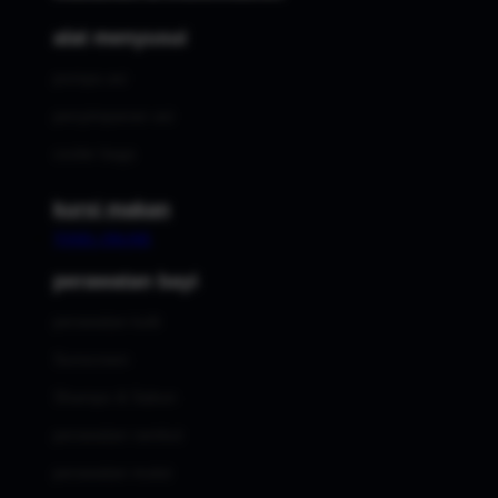
alat menyusui
pompa asi
penyimpanan asi
cooler bags
kursi makan
TOGEL ONLINE
perawatan bayi
perawatan kulit
Sunscreen
Shampo & Sabun
perawatan rambut
perawatan mulut