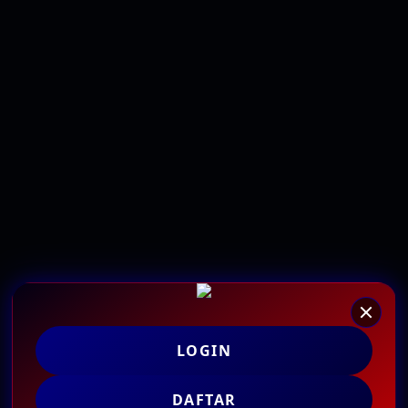
LOGIN
DAFTAR