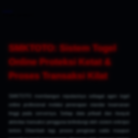
Share product:
SMKTOTO: Sistem Togel
Online Proteksi Ketat &
Proses Transaksi Kilat
SMKTOTO membangun reputasinya sebagai agen togel
online profesional melalui penerapan standar keamanan
tinggi pada servernya. Setiap data pribadi dan riwayat
aktivitas transaksi pengguna terlindungi oleh sistem enkripsi
terkini. Ditambah lagi, proses pengisian saldo maupun