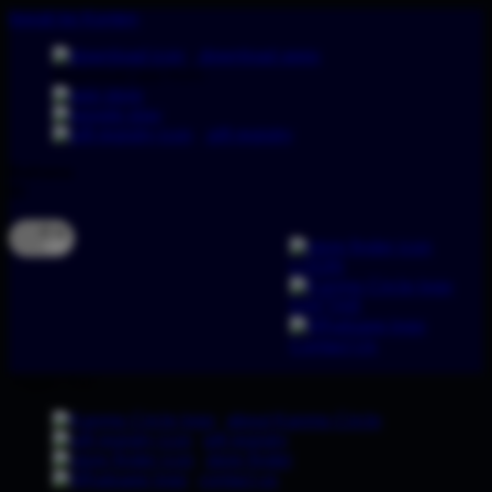
lewati ke Konten
download apps
download app from:
gift registry
Bahasa
ID
LOGIN
DAFTAR
Contact Us
Toggle Nav
about Kanmo Circle
gift registry
store finder
contact us