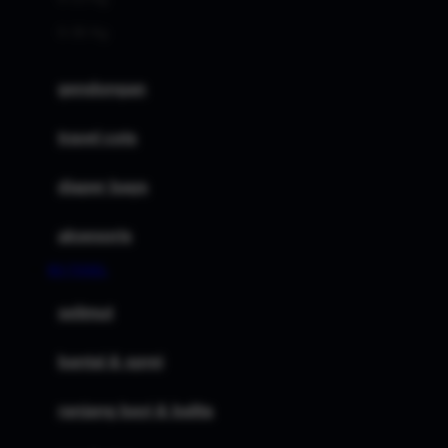
Felt So Sweet
0-36 Kg
Fisher Price
Flipper
gendongan
Friends Of Sally
travel cots
G
Gb
diaper bags
Geko
aksesoris
Graco
BO TOGEL
Gund
selimut
H
bantal & sprei
Habbie
Haenim
ranjang bayi & balita
Happy Horse