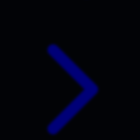
Twistshake
TY Toys
U
V
Veja
Vitaflow
Vtech
W
Waterland
Wellness
X