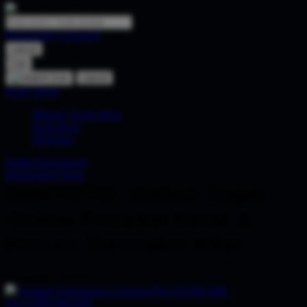
O
Oh Ma Grain
Pencarian Lanjutan
cancel
Okiedog
Cari
cancel
P
Akun Saya
Peachy
Masuk / buat akun
buat akun
Phil & Ted's
Bantuan
Philips Avent
Daftar Keinginan
Pigeon
Keranjang Saya
SMKTOTO: Sistem Togel
Playgro
Online Proteksi Ketat &
Poled Global
Proses Transaksi Kilat
Ponycycle
Puma
Serendah
10.000
Pureats
Hadiah Pemenang Jackpot
Rp.10.000.000
-
Rp.1.000.000.000