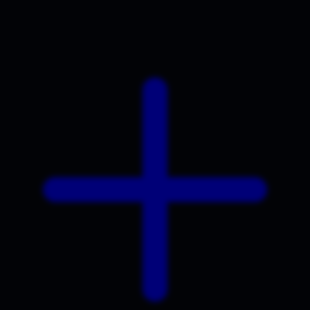
Xootz
Y
Yamatoya
Z
Zaxy
Zoggs
0-9
4Moms
59S