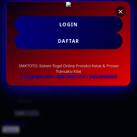
Moby
bak mandi
Momami
LOGIN
handuk
Mothercare
TOGEL LOGIN
Mustela
DAFTAR
My Buddy Tag
ayunan dan walker bayi
My K
alas bermain anak bayi
SMKTOTO: Sistem Togel Online Proteksi Ketat & Proses
Transaksi Kilat
N
© Copyright 2014 - 2026 SMKTOTO | JOELNEVERDIE
mainan anak bayi
Naif
mothercare toys
Nike
elc toys
Nordic Natural
SMKTOTO
Nuby
Akun Saya
Nuna
Masuk
Cari