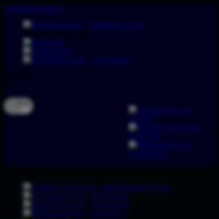
lewati ke Konten
download apps
download app from:
gift registry
Bahasa
ID
LOGIN
DAFTAR
Contact Us
Toggle Nav
about Kanmo Circle
gift registry
store finder
contact us