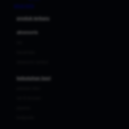
Awan
SITUS TOTO
Azetabio
produk terbaru
B
aksesoris
Baabaasheepz
tas
Babiators
kacamata
Baby Dove
aksesoris rambut
Baby Jogger
Baby Rovega
kebutuhan bayi
Babybee
pakaian tidur
Banana Boat
set & terusan
Banz
piyama
Barbie
bodysuits
Beaba