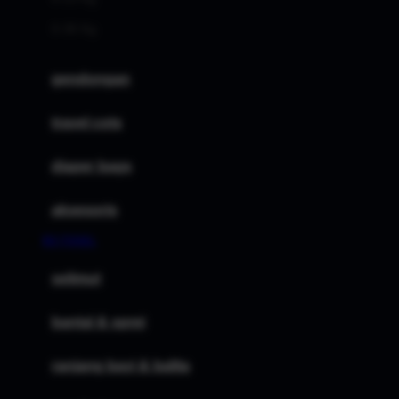
Felt So Sweet
0-36 Kg
Fisher Price
Flipper
gendongan
Friends Of Sally
travel cots
G
Gb
diaper bags
Geko
aksesoris
Graco
BO TOGEL
Gund
selimut
H
bantal & sprei
Habbie
Haenim
ranjang bayi & balita
Happy Horse