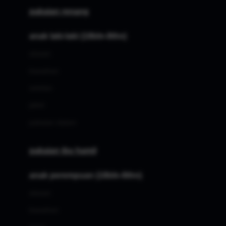
Buggygear
pakaian renang
Bumkins
anak laki-laki (18bln-8thn)
C
atasan
Cetaphil
bawahan
Chicco
setelan
Childlife
jaket
Clevamama
pakaian dalam
Cocolatte
Cottonseeds
pakaian ibu hamil
Cozy N Safe
anak perempuan (18bln-8thn)
Crane
atasan
Cybex
bawahan
D