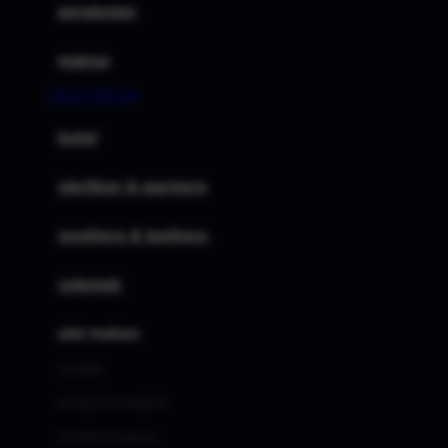
perabotan
Happy Tummy
Hauck
matras
Havaianas
SITUS TOTO 4D
Hegen
botol
Hot Wheels
sterilizer & warmers
Hybrid
I
soothers & teethers
Inlacta DHA
celemek
Interlac
alat makan
Ivenet
cangkir
J
piring & mangkuk
Jack N Jill
sendok & garpu