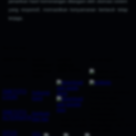
penarikan hasil kemenangan ditangani oleh otomasi sistem
yang responsif, memastikan kenyamanan bertaruh tetap
terjaga.
Back to top
SMKTOTO
butuh
unduh
we accept
bantuan?
aplikasi
hubungi
SMKTOTO
kami
SMKTOTO
SMKTOTO
Direktorat Jenderal
hubungi
LOGIN
Perlindungan
kami
Konsumen dan
Tertib Niaga
SMKTOTO
bantuan
Kementerian
ALTERNATIF
dan faq
Perdagangan RI
ikuti kami di
WhatsApp: +62 123
media sosial
8888 8989
SITUS
021-