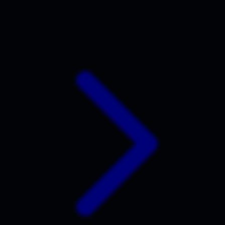
Twistshake
TY Toys
U
V
Veja
Vitaflow
Vtech
W
Waterland
Wellness
X