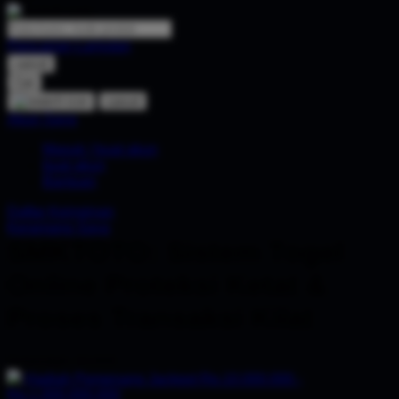
O
Oh Ma Grain
Pencarian Lanjutan
cancel
Okiedog
Cari
cancel
P
Akun Saya
Peachy
Masuk / buat akun
buat akun
Phil & Ted's
Bantuan
Philips Avent
Daftar Keinginan
Pigeon
Keranjang Saya
SMKTOTO: Sistem Togel
Playgro
Online Proteksi Ketat &
Poled Global
Proses Transaksi Kilat
Ponycycle
Puma
Serendah
10.000
Pureats
Hadiah Pemenang Jackpot
Rp.10.000.000
-
Rp.1.000.000.000