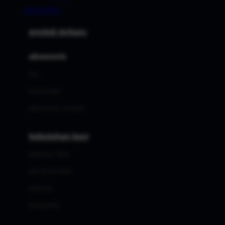
Awan
SITUS TOTO
Azetabio
produk terbaru
B
aksesoris
Baabaasheepz
tas
Babiators
kacamata
Baby Dove
aksesoris rambut
Baby Jogger
Baby Rovega
kebutuhan bayi
Babybee
pakaian tidur
Banana Boat
set & terusan
Banz
piyama
Barbie
bodysuits
Beaba