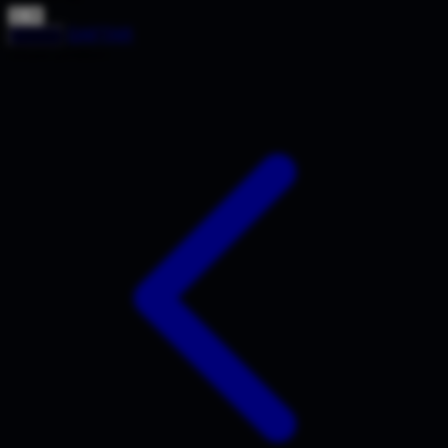
Squishmallows
DAFTAR
LOGIN
Starbooks
Share product:
Stick-O
Stokke
Sudocrem
Sumimo
Sunnylife
Sun-Staches
Swimava
T
Tommee Tippee
Trunki
Tutti Bambini