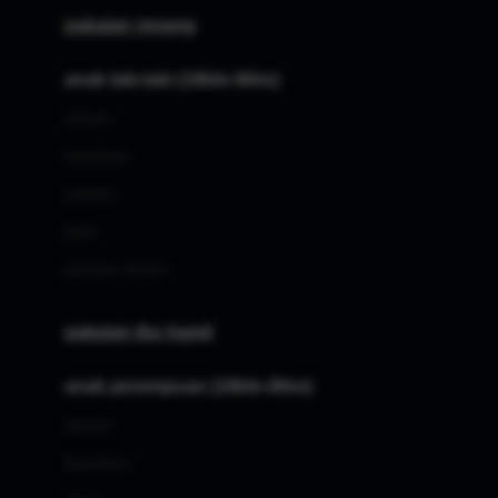
Buggygear
pakaian renang
Bumkins
anak laki-laki (18bln-8thn)
C
atasan
Cetaphil
bawahan
Chicco
setelan
Childlife
jaket
Clevamama
pakaian dalam
Cocolatte
Cottonseeds
pakaian ibu hamil
Cozy N Safe
anak perempuan (18bln-8thn)
Crane
atasan
Cybex
bawahan
D