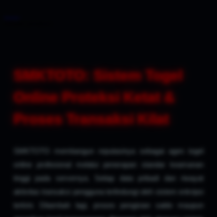
Share product:
SMKTOTO: Sistem Togel
Online Proteksi Ketat &
Proses Transaksi Kilat
SMKTOTO membangun reputasinya sebagai agen togel
online profesional melalui penerapan standar keamanan
tinggi pada servernya. Setiap data pribadi dan riwayat
aktivitas transaksi pengguna terlindungi oleh sistem enkripsi
terkini. Ditambah lagi, proses pengisian saldo maupun