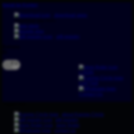
lewati ke Konten
download apps
download app from:
gift registry
Bahasa
ID
LOGIN
DAFTAR
Contact Us
Toggle Nav
about Kanmo Circle
gift registry
store finder
contact us