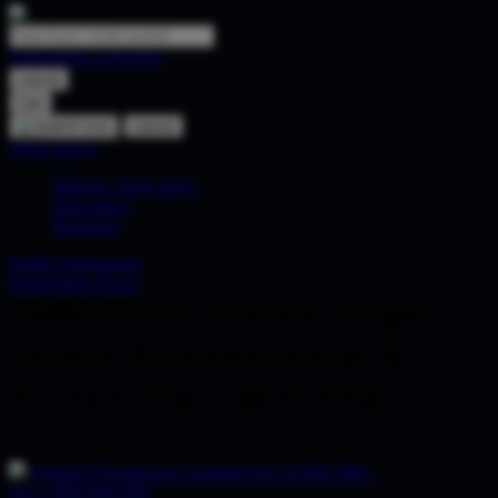
O
Oh Ma Grain
Pencarian Lanjutan
cancel
Okiedog
Cari
cancel
P
Akun Saya
Peachy
Masuk / buat akun
buat akun
Phil & Ted's
Bantuan
Philips Avent
Daftar Keinginan
Pigeon
Keranjang Saya
SMKTOTO: Sistem Togel
Playgro
Online Proteksi Ketat &
Poled Global
Proses Transaksi Kilat
Ponycycle
Puma
Serendah
10.000
Pureats
Hadiah Pemenang Jackpot
Rp.10.000.000
-
Rp.1.000.000.000