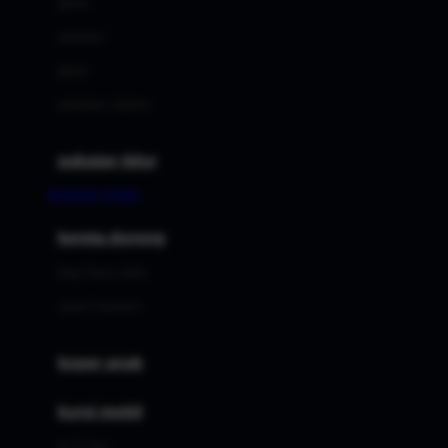
gaun
Dae Organics
setelan
Docare
jaket
Doona
pakaian dalam
Down To Earth
Drew
pakaian tidur
Dr. Brown's
BANDAR TOGEL
E
kereta dorong
ELC
bayi baru lahir
Ergobaby
usia 6 bulan+
Expert Care
koper anak
Ezyroller
kursi mobil
F
0-13 Kg