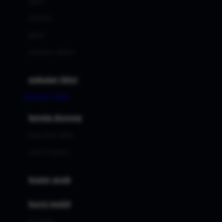
gaun
Dae Organics
setelan
Docare
jaket
Doona
pakaian dalam
Down To Earth
Drew
pakaian tidur
Dr. Brown's
BANDAR TOGEL
E
kereta dorong
ELC
bayi baru lahir
Ergobaby
usia 6 bulan+
Expert Care
koper anak
Ezyroller
kursi mobil
F
0-13 Kg