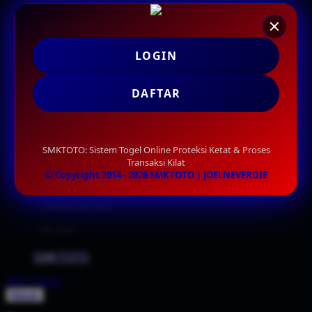
Moby
bak mandi
Momami
LOGIN
handuk
Mothercare
TOGEL LOGIN
Mustela
DAFTAR
My Buddy Tag
ayunan dan walker bayi
My K
alas bermain anak bayi
SMKTOTO: Sistem Togel Online Proteksi Ketat & Proses
Transaksi Kilat
N
© Copyright 2014 - 2026 SMKTOTO | JOELNEVERDIE
mainan anak bayi
Naif
mothercare toys
Nike
elc toys
Nordic Natural
SMKTOTO
Nuby
Akun Saya
Nuna
Masuk
Cari