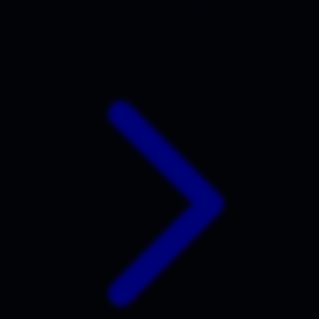
Twistshake
TY Toys
U
V
Veja
Vitaflow
Vtech
W
Waterland
Wellness
X