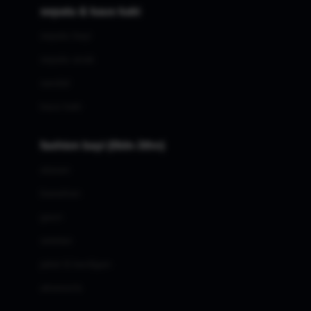
Beauty Barn
sepatu & kaus kaki
Bio Oil
sepatu bayi
Biolane
sepatu anak
Bite Fighters
sandal
Bizzi Growin
kaus kaki
Blackmores
fashion bayi (0bln-3thn)
Blooming Marvellous
atasan
Bonnels
bawahan
Bravado
gaun
Bruder
setelan
Brush Baby
jaket & kardigan
Buds Organics
aksesoris
Bugaboo