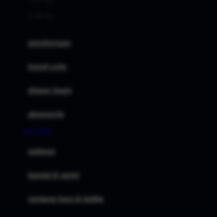
Felt So Sweet
0-36 Kg
Fisher Price
Flipper
gendongan
Friends Of Sally
travel cots
G
Gb
diaper bags
Geko
aksesoris
Graco
BO TOGEL
Gund
selimut
H
bantal & sprei
Habbie
Haenim
ranjang bayi & balita
Happy Horse