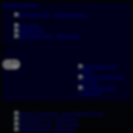
lewati ke Konten
download apps
download app from:
gift registry
Bahasa
ID
LOGIN
DAFTAR
Contact Us
Toggle Nav
about Kanmo Circle
gift registry
store finder
contact us