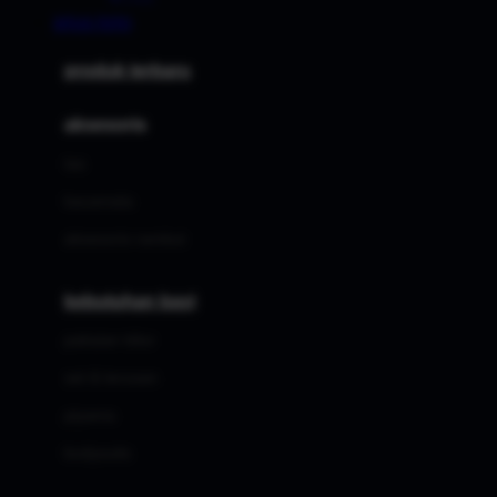
Awan
SITUS TOTO
Azetabio
produk terbaru
B
aksesoris
Baabaasheepz
tas
Babiators
kacamata
Baby Dove
aksesoris rambut
Baby Jogger
Baby Rovega
kebutuhan bayi
Babybee
pakaian tidur
Banana Boat
set & terusan
Banz
piyama
Barbie
bodysuits
Beaba