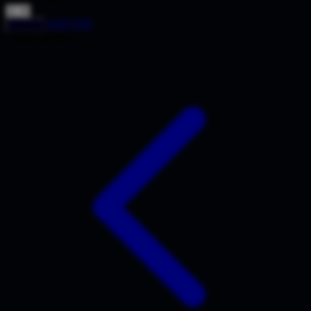
Squishmallows
DAFTAR
LOGIN
Starbooks
Share product:
Stick-O
Stokke
Sudocrem
Sumimo
Sunnylife
Sun-Staches
Swimava
T
Tommee Tippee
Trunki
Tutti Bambini