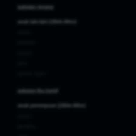
Buggygear
pakaian renang
Bumkins
anak laki-laki (18bln-8thn)
C
atasan
Cetaphil
bawahan
Chicco
setelan
Childlife
jaket
Clevamama
pakaian dalam
Cocolatte
Cottonseeds
pakaian ibu hamil
Cozy N Safe
anak perempuan (18bln-8thn)
Crane
atasan
Cybex
bawahan
D