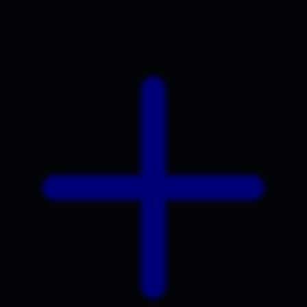
Xootz
Y
Yamatoya
Z
Zaxy
Zoggs
0-9
4Moms
59S