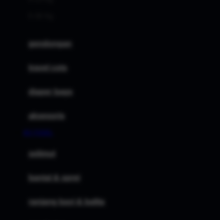
Felt So Sweet
0-36 Kg
Fisher Price
Flipper
gendongan
Friends Of Sally
travel cots
G
Gb
diaper bags
Geko
aksesoris
Graco
BO TOGEL
Gund
selimut
H
bantal & sprei
Habbie
Haenim
ranjang bayi & balita
Happy Horse