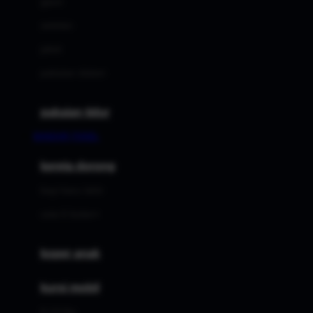
gaun
Dae Organics
setelan
Docare
jaket
Doona
pakaian dalam
Down To Earth
Drew
pakaian tidur
Dr. Brown's
BANDAR TOGEL
E
kereta dorong
ELC
bayi baru lahir
Ergobaby
usia 6 bulan+
Expert Care
koper anak
Ezyroller
kursi mobil
F
0-13 Kg