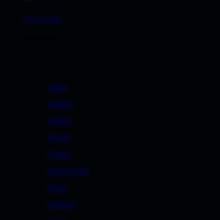
SITUS TOGEL
Brand A-Z
A
Addo
Adidas
Airfree
Alamii
Amara
Aqua Scale
Asics
Aveeno