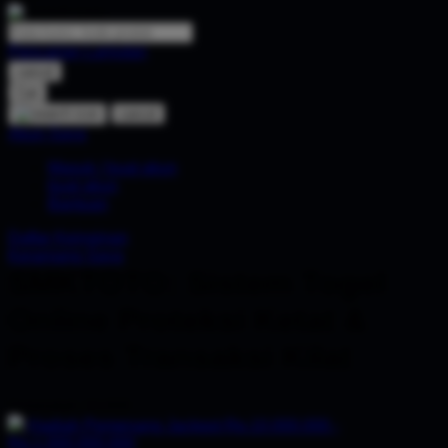
O
Oh Ma Grain
Pencarian Lanjutan
cancel
Okiedog
Cari
cancel
P
Akun Saya
Peachy
Masuk / buat akun
buat akun
Phil & Ted's
Bantuan
Philips Avent
Daftar Keinginan
Pigeon
Keranjang Saya
SMKTOTO: Sistem Togel
Playgro
Online Proteksi Ketat &
Poled Global
Proses Transaksi Kilat
Ponycycle
Puma
Serendah
10.000
Pureats
Hadiah Pemenang Jackpot
Rp.10.000.000
-
Rp.1.000.000.000