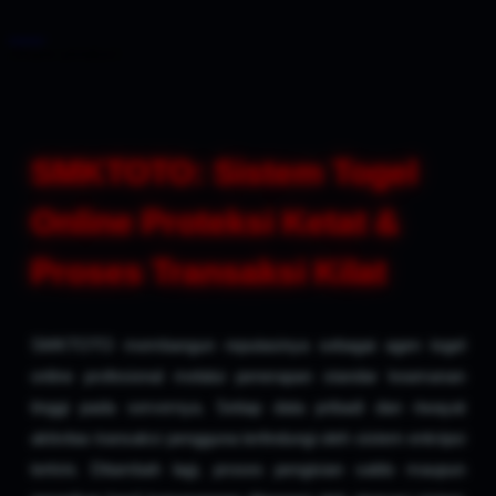
Share product:
SMKTOTO: Sistem Togel
Online Proteksi Ketat &
Proses Transaksi Kilat
SMKTOTO membangun reputasinya sebagai agen togel
online profesional melalui penerapan standar keamanan
tinggi pada servernya. Setiap data pribadi dan riwayat
aktivitas transaksi pengguna terlindungi oleh sistem enkripsi
terkini. Ditambah lagi, proses pengisian saldo maupun