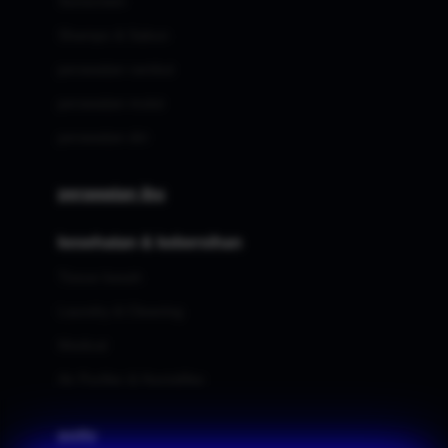
Sunscreen
London Taxi
Shampo & Sabun
Love To Dream
perawatan rambut
M
perawatan mulut
Magformers
perawatan diri
Mama's Choice
perawatan ibu
Mamas&Papas
Mamaway
kesehatan & kebersihan
Maxi Cosi
Tissue basah
Megabloks
Laundry & Cleaning
Micro
Medical
MiDeer
Air Purifier & Humidifier
Mimi & Lula
potty
Mini Monkey