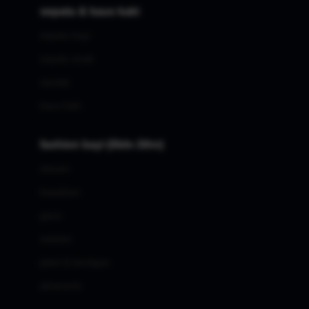
Beauty Barn
sepatu & kaus kaki
Bio Oil
sepatu bayi
Biolane
sepatu anak
Bite Fighters
sandal
Bizzi Growin
kaus kaki
Blackmores
fashion bayi (0bln-3thn)
Blooming Marvellous
atasan
Bonnels
bawahan
Bravado
gaun
Bruder
setelan
Brush Baby
jaket & kardigan
Buds Organics
aksesoris
Bugaboo