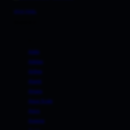
SITUS TOGEL
Brand A-Z
A
Addo
Adidas
Airfree
Alamii
Amara
Aqua Scale
Asics
Aveeno