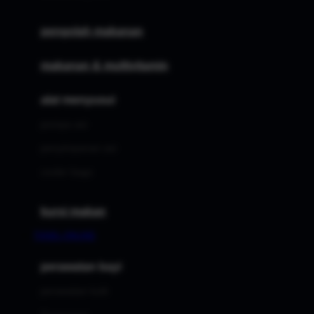
Joie
Joolz
pengolah makanan
Jujube
makanan & multivitamin
K
alat menyusui
Kiddycuts
pompa asi
Kumon
penyimpanan asi
L
cooler bags
Leapfrog
Leclerc
kursi makan
Lee Vierra
TOGEL ONLINE
Lillebaby
perawatan bayi
Little Bird Told Me
perawatan kulit
Little Miss Janis