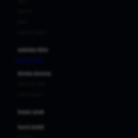
gaun
Dae Organics
setelan
Docare
jaket
Doona
pakaian dalam
Down To Earth
Drew
pakaian tidur
Dr. Brown's
BANDAR TOGEL
E
kereta dorong
ELC
bayi baru lahir
Ergobaby
usia 6 bulan+
Expert Care
koper anak
Ezyroller
kursi mobil
F
0-13 Kg