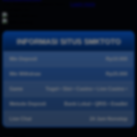
Use Installment Options from
.
Laarn more
Q
Available for :
home delivery
QV Baby
store pickup
R
INFORMASI SITUS SMKTOTO
Real Shades
Red Castle
Min Deposit
Rp10.000
Ribbon Madness
Min Withdraw
Rp25.000
S
Sebamed
Game
Togel • Slot • Casino • Live Casino •
Silver Cross
Metode Deposit
Bank Lokal • QRIS • Ewallet
Simply Idea
Skip Hop
Live Chat
24 Jam Nonstop
Spectra
choose qty