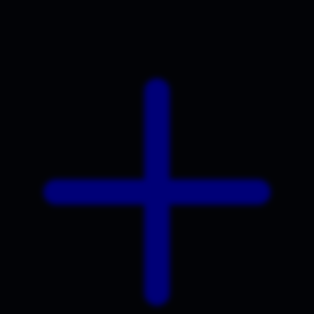
Xootz
Y
Yamatoya
Z
Zaxy
Zoggs
0-9
4Moms
59S