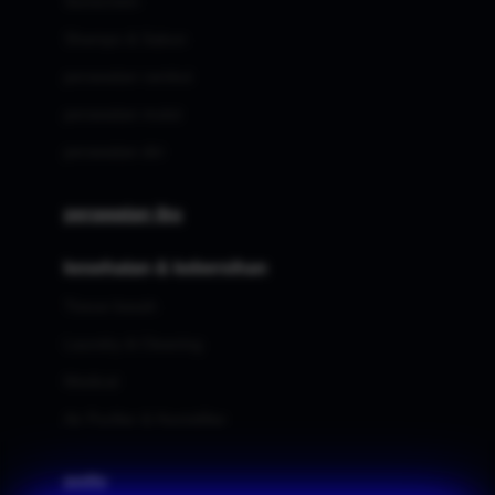
Sunscreen
London Taxi
Shampo & Sabun
Love To Dream
perawatan rambut
M
perawatan mulut
Magformers
perawatan diri
Mama's Choice
perawatan ibu
Mamas&Papas
Mamaway
kesehatan & kebersihan
Maxi Cosi
Tissue basah
Megabloks
Laundry & Cleaning
Micro
Medical
MiDeer
Air Purifier & Humidifier
Mimi & Lula
potty
Mini Monkey