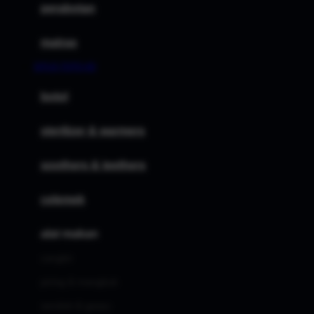
perabotan
Happy Tummy
Hauck
matras
Havaianas
SITUS TOTO 4D
Hegen
botol
Hot Wheels
sterilizer & warmers
Hybrid
I
soothers & teethers
Inlacta DHA
celemek
Interlac
alat makan
Ivenet
cangkir
J
piring & mangkuk
Jack N Jill
sendok & garpu