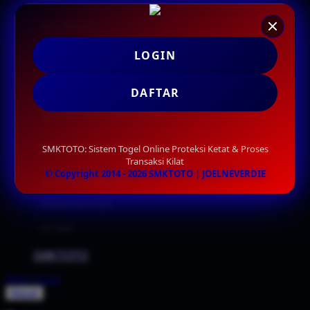
Moby
bak mandi
Momami
LOGIN
handuk
Mothercare
TOGEL LOGIN
Mustela
DAFTAR
My Buddy Tag
ayunan dan walker bayi
My K
alas bermain anak bayi
SMKTOTO: Sistem Togel Online Proteksi Ketat & Proses
Transaksi Kilat
N
© Copyright 2014 - 2026 SMKTOTO | JOELNEVERDIE
mainan anak bayi
Naif
mothercare toys
Nike
elc toys
Nordic Natural
SMKTOTO
Nuby
Akun Saya
Nuna
Masuk
Cari