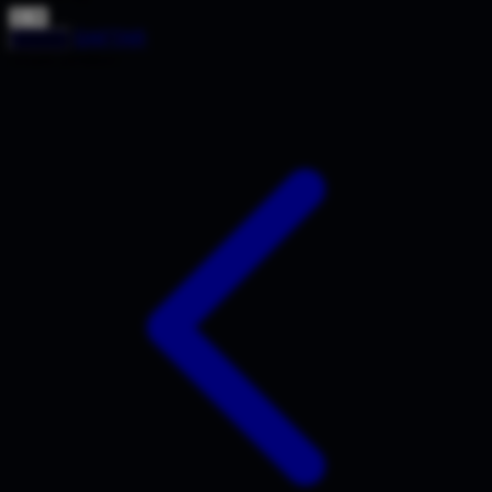
Squishmallows
DAFTAR
LOGIN
Starbooks
Share product:
Stick-O
Stokke
Sudocrem
Sumimo
Sunnylife
Sun-Staches
Swimava
T
Tommee Tippee
Trunki
Tutti Bambini