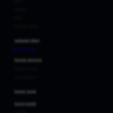
gaun
Dae Organics
setelan
Docare
jaket
Doona
pakaian dalam
Down To Earth
Drew
pakaian tidur
Dr. Brown's
BANDAR TOGEL
E
kereta dorong
ELC
bayi baru lahir
Ergobaby
usia 6 bulan+
Expert Care
koper anak
Ezyroller
kursi mobil
F
0-13 Kg