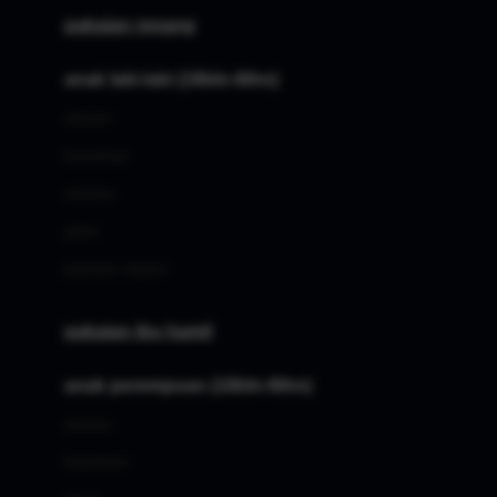
Buggygear
pakaian renang
Bumkins
anak laki-laki (18bln-8thn)
C
atasan
Cetaphil
bawahan
Chicco
setelan
Childlife
jaket
Clevamama
pakaian dalam
Cocolatte
Cottonseeds
pakaian ibu hamil
Cozy N Safe
anak perempuan (18bln-8thn)
Crane
atasan
Cybex
bawahan
D