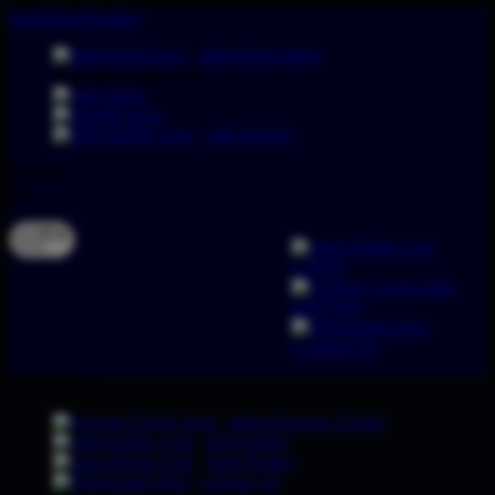
lewati ke Konten
download apps
download app from:
gift registry
Bahasa
ID
LOGIN
DAFTAR
Contact Us
Toggle Nav
about Kanmo Circle
gift registry
store finder
contact us