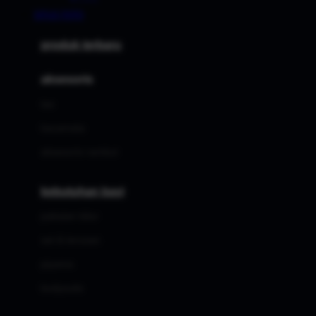
Awan
SITUS TOTO
Azetabio
produk terbaru
B
aksesoris
Baabaasheepz
tas
Babiators
kacamata
Baby Dove
aksesoris rambut
Baby Jogger
Baby Rovega
kebutuhan bayi
Babybee
pakaian tidur
Banana Boat
set & terusan
Banz
piyama
Barbie
bodysuits
Beaba