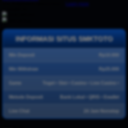
Use Installment Options from
.
Laarn more
Q
Available for :
home delivery
QV Baby
store pickup
R
INFORMASI SITUS SMKTOTO
Real Shades
Red Castle
Min Deposit
Rp10.000
Ribbon Madness
Min Withdraw
Rp25.000
S
Sebamed
Game
Togel • Slot • Casino • Live Casino •
Silver Cross
Metode Deposit
Bank Lokal • QRIS • Ewallet
Simply Idea
Skip Hop
Live Chat
24 Jam Nonstop
Spectra
choose qty