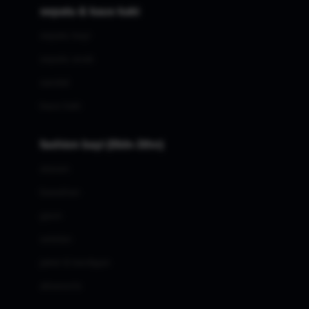
Beauty Barn
sepatu & kaus kaki
Bio Oil
sepatu bayi
Biolane
sepatu anak
Bite Fighters
sandal
Bizzi Growin
kaus kaki
Blackmores
fashion bayi (0bln-3thn)
Blooming Marvellous
atasan
Bonnels
bawahan
Bravado
gaun
Bruder
setelan
Brush Baby
jaket & kardigan
Buds Organics
aksesoris
Bugaboo