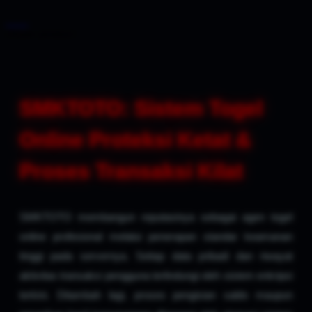
Share product:
SMKTOTO: Sistem Togel
Online Proteksi Ketat &
Proses Transaksi Kilat
SMKTOTO membangun reputasinya sebagai agen togel
online profesional melalui penerapan standar keamanan
tinggi pada servernya. Setiap data pribadi dan riwayat
aktivitas transaksi pengguna terlindungi oleh sistem enkripsi
terkini. Ditambah lagi, proses pengisian saldo maupun