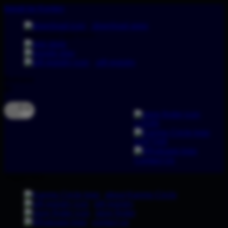
lewati ke Konten
download apps
download app from:
gift registry
Bahasa
ID
LOGIN
DAFTAR
Contact Us
Toggle Nav
about Kanmo Circle
gift registry
store finder
contact us