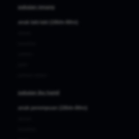
Buggygear
pakaian renang
Bumkins
anak laki-laki (18bln-8thn)
C
atasan
Cetaphil
bawahan
Chicco
setelan
Childlife
jaket
Clevamama
pakaian dalam
Cocolatte
Cottonseeds
pakaian ibu hamil
Cozy N Safe
anak perempuan (18bln-8thn)
Crane
atasan
Cybex
bawahan
D