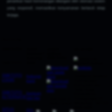
penarikan hasil kemenangan ditangani oleh otomasi sistem
yang responsif, memastikan kenyamanan bertaruh tetap
terjaga.
Back to top
SMKTOTO
butuh
unduh
we accept
bantuan?
aplikasi
hubungi
SMKTOTO
kami
SMKTOTO
SMKTOTO
Direktorat Jenderal
hubungi
LOGIN
Perlindungan
kami
Konsumen dan
Tertib Niaga
SMKTOTO
bantuan
Kementerian
ALTERNATIF
dan faq
Perdagangan RI
ikuti kami di
WhatsApp: +62 123
media sosial
8888 8989
SITUS
021-