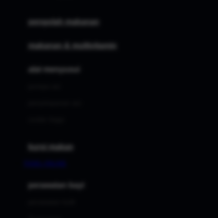
Joie
Joolz
pengolah makanan
Jujube
makanan & multivitamin
K
alat menyusui
Kiddycuts
pompa asi
Kumon
penyimpanan asi
L
cooler bags
Leapfrog
Leclerc
kursi makan
Lee Vierra
TOGEL ONLINE
Lillebaby
perawatan bayi
Little Bird Told Me
perawatan kulit
Little Miss Janis