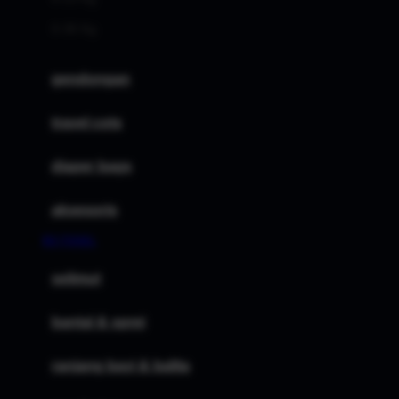
Felt So Sweet
0-36 Kg
Fisher Price
Flipper
gendongan
Friends Of Sally
travel cots
G
Gb
diaper bags
Geko
aksesoris
Graco
BO TOGEL
Gund
selimut
H
bantal & sprei
Habbie
Haenim
ranjang bayi & balita
Happy Horse