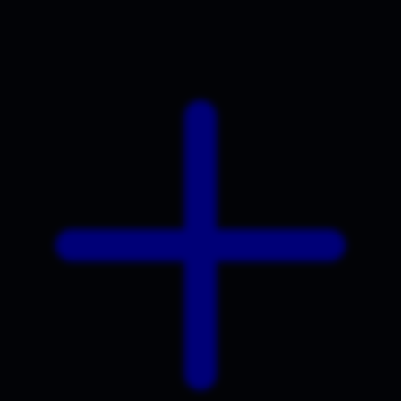
Xootz
Y
Yamatoya
Z
Zaxy
Zoggs
0-9
4Moms
59S