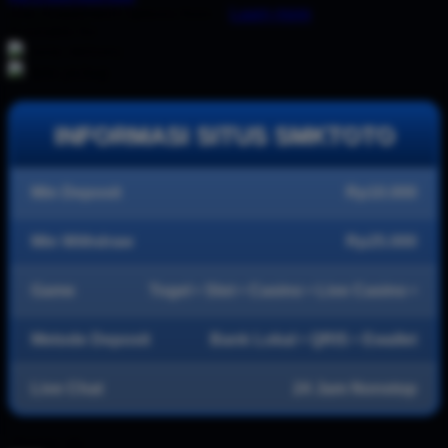
Use Installment Options from
.
Laarn more
Q
Available for :
home delivery
QV Baby
store pickup
R
INFORMASI SITUS SMKTOTO
Real Shades
Red Castle
Min Deposit
Rp10.000
Ribbon Madness
Min Withdraw
Rp25.000
S
Sebamed
Game
Togel • Slot • Casino • Live Casino •
Silver Cross
Metode Deposit
Bank Lokal • QRIS • Ewallet
Simply Idea
Skip Hop
Live Chat
24 Jam Nonstop
Spectra
choose qty