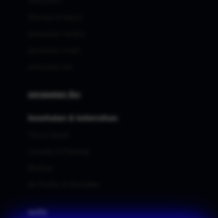
Sunscreen
London Taxi
Shampo & Sabun
Love To Dream
perawatan rambut
M
perawatan mulut
Magformers
perawatan diri
Mama's Choice
perawatan ibu
Mamas&Papas
Mamaway
kesehatan & kebersihan
Maxi Cosi
Tissue basah
Megabloks
Laundry & Cleaning
Micro
Medical
MiDeer
Air Purifier & Humidifier
Mimi & Lula
potty
Mini Monkey