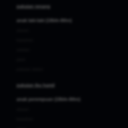
Buggygear
pakaian renang
Bumkins
anak laki-laki (18bln-8thn)
C
atasan
Cetaphil
bawahan
Chicco
setelan
Childlife
jaket
Clevamama
pakaian dalam
Cocolatte
Cottonseeds
pakaian ibu hamil
Cozy N Safe
anak perempuan (18bln-8thn)
Crane
atasan
Cybex
bawahan
D