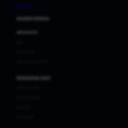
Awan
SITUS TOTO
Azetabio
produk terbaru
B
aksesoris
Baabaasheepz
tas
Babiators
kacamata
Baby Dove
aksesoris rambut
Baby Jogger
Baby Rovega
kebutuhan bayi
Babybee
pakaian tidur
Banana Boat
set & terusan
Banz
piyama
Barbie
bodysuits
Beaba