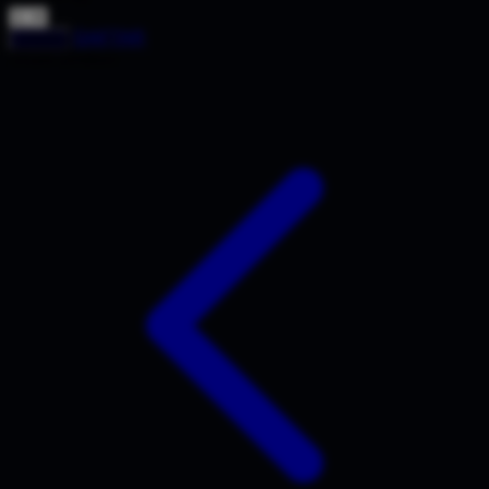
Squishmallows
DAFTAR
LOGIN
Starbooks
Share product:
Stick-O
Stokke
Sudocrem
Sumimo
Sunnylife
Sun-Staches
Swimava
T
Tommee Tippee
Trunki
Tutti Bambini