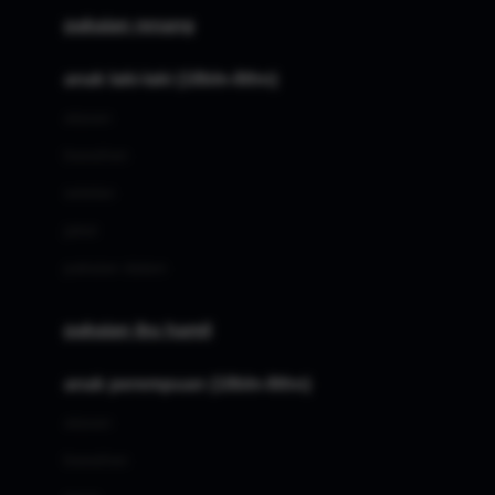
Buggygear
pakaian renang
Bumkins
anak laki-laki (18bln-8thn)
C
atasan
Cetaphil
bawahan
Chicco
setelan
Childlife
jaket
Clevamama
pakaian dalam
Cocolatte
Cottonseeds
pakaian ibu hamil
Cozy N Safe
anak perempuan (18bln-8thn)
Crane
atasan
Cybex
bawahan
D