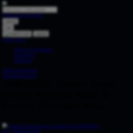
O
Oh Ma Grain
Pencarian Lanjutan
cancel
Okiedog
Cari
cancel
P
Akun Saya
Peachy
Masuk / buat akun
buat akun
Phil & Ted's
Bantuan
Philips Avent
Daftar Keinginan
Pigeon
Keranjang Saya
SMKTOTO: Sistem Togel
Playgro
Online Proteksi Ketat &
Poled Global
Proses Transaksi Kilat
Ponycycle
Puma
Serendah
10.000
Pureats
Hadiah Pemenang Jackpot
Rp.10.000.000
-
Rp.1.000.000.000