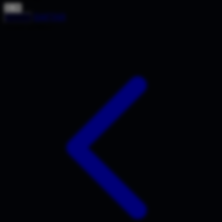
Squishmallows
DAFTAR
LOGIN
Starbooks
Share product:
Stick-O
Stokke
Sudocrem
Sumimo
Sunnylife
Sun-Staches
Swimava
T
Tommee Tippee
Trunki
Tutti Bambini