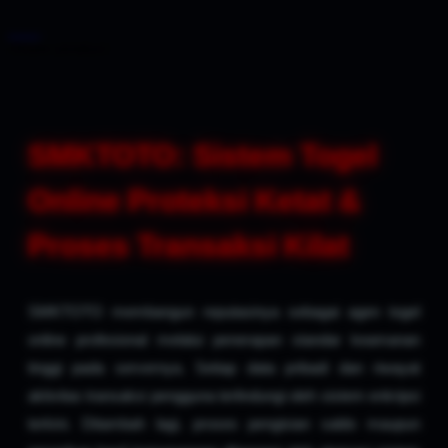
Share product:
SMKTOTO: Sistem Togel
Online Proteksi Ketat &
Proses Transaksi Kilat
SMKTOTO membangun reputasinya sebagai agen togel
online profesional melalui penerapan standar keamanan
tinggi pada servernya. Setiap data pribadi dan riwayat
aktivitas transaksi pengguna terlindungi oleh sistem enkripsi
terkini. Ditambah lagi, proses pengisian saldo maupun