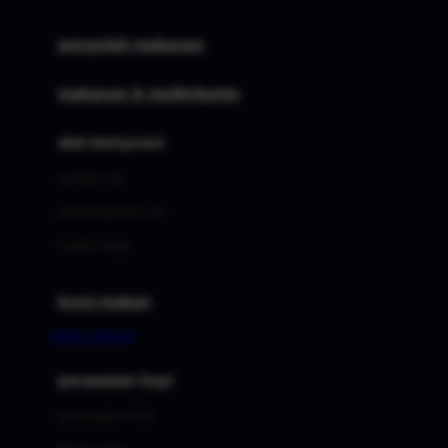
Joie
Joolz
pengolah makanan
Jujube
makanan & multivitamin
K
alat menyusui
Kiddycuts
pompa asi
Kumon
penyimpanan asi
L
cooler bags
Leapfrog
Leclerc
kursi makan
Lee Vierra
TOGEL ONLINE
Lillebaby
perawatan bayi
Little Bird Told Me
perawatan kulit
Little Miss Janis