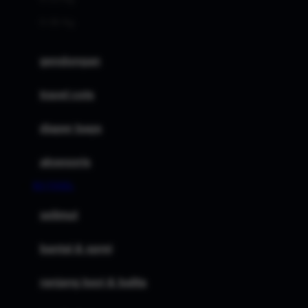
Felt So Sweet
0-36 Kg
Fisher Price
Flipper
gendongan
Friends Of Sally
travel cots
G
Gb
diaper bags
Geko
aksesoris
Graco
BO TOGEL
Gund
selimut
H
bantal & sprei
Habbie
Haenim
ranjang bayi & balita
Happy Horse