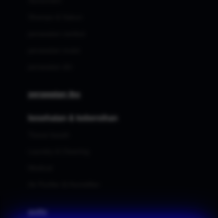
Sunscreen
London Taxi
Shampo & Sabun
Love To Dream
perawatan rambut
M
perawatan mulut
Magformers
perawatan diri
Mama's Choice
perawatan ibu
Mamas&Papas
Mamaway
kesehatan & kebersihan
Maxi Cosi
Tissue basah
Megabloks
Laundry & Cleaning
Micro
Medical
MiDeer
Air Purifier & Humidifier
Mimi & Lula
potty
Mini Monkey