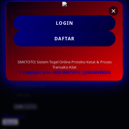
Moby
bak mandi
Momami
LOGIN
handuk
Mothercare
TOGEL LOGIN
Mustela
DAFTAR
My Buddy Tag
ayunan dan walker bayi
My K
alas bermain anak bayi
SMKTOTO: Sistem Togel Online Proteksi Ketat & Proses
Transaksi Kilat
N
© Copyright 2014 - 2026 SMKTOTO | JOELNEVERDIE
mainan anak bayi
Naif
mothercare toys
Nike
elc toys
Nordic Natural
SMKTOTO
Nuby
Akun Saya
Nuna
Masuk
Cari