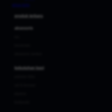
Awan
SITUS TOTO
Azetabio
produk terbaru
B
aksesoris
Baabaasheepz
tas
Babiators
kacamata
Baby Dove
aksesoris rambut
Baby Jogger
Baby Rovega
kebutuhan bayi
Babybee
pakaian tidur
Banana Boat
set & terusan
Banz
piyama
Barbie
bodysuits
Beaba