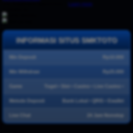
Use Installment Options from
.
Laarn more
Q
Available for :
home delivery
QV Baby
store pickup
R
INFORMASI SITUS SMKTOTO
Real Shades
Red Castle
Min Deposit
Rp10.000
Ribbon Madness
Min Withdraw
Rp25.000
S
Sebamed
Game
Togel • Slot • Casino • Live Casino •
Silver Cross
Metode Deposit
Bank Lokal • QRIS • Ewallet
Simply Idea
Skip Hop
Live Chat
24 Jam Nonstop
Spectra
choose qty