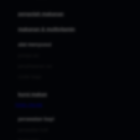
Joie
Joolz
pengolah makanan
Jujube
makanan & multivitamin
K
alat menyusui
Kiddycuts
pompa asi
Kumon
penyimpanan asi
L
cooler bags
Leapfrog
Leclerc
kursi makan
Lee Vierra
TOGEL ONLINE
Lillebaby
perawatan bayi
Little Bird Told Me
perawatan kulit
Little Miss Janis