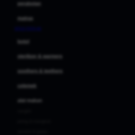
perabotan
Happy Tummy
Hauck
matras
Havaianas
SITUS TOTO 4D
Hegen
botol
Hot Wheels
sterilizer & warmers
Hybrid
I
soothers & teethers
Inlacta DHA
celemek
Interlac
alat makan
Ivenet
cangkir
J
piring & mangkuk
Jack N Jill
sendok & garpu