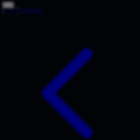
Squishmallows
DAFTAR
LOGIN
Starbooks
Share product:
Stick-O
Stokke
Sudocrem
Sumimo
Sunnylife
Sun-Staches
Swimava
T
Tommee Tippee
Trunki
Tutti Bambini