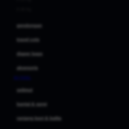
Felt So Sweet
0-36 Kg
Fisher Price
Flipper
gendongan
Friends Of Sally
travel cots
G
Gb
diaper bags
Geko
aksesoris
Graco
BO TOGEL
Gund
selimut
H
bantal & sprei
Habbie
Haenim
ranjang bayi & balita
Happy Horse