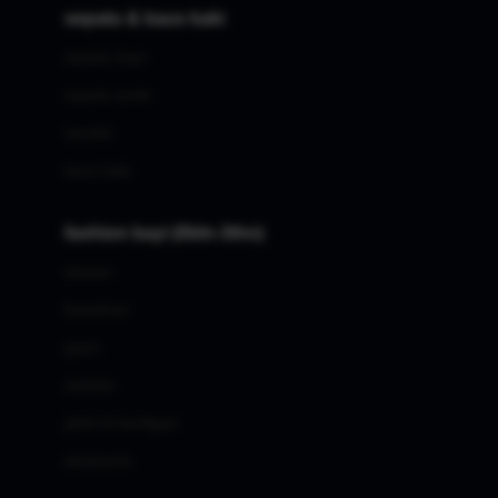
Beauty Barn
sepatu & kaus kaki
Bio Oil
sepatu bayi
Biolane
sepatu anak
Bite Fighters
sandal
Bizzi Growin
kaus kaki
Blackmores
fashion bayi (0bln-3thn)
Blooming Marvellous
atasan
Bonnels
bawahan
Bravado
gaun
Bruder
setelan
Brush Baby
jaket & kardigan
Buds Organics
aksesoris
Bugaboo