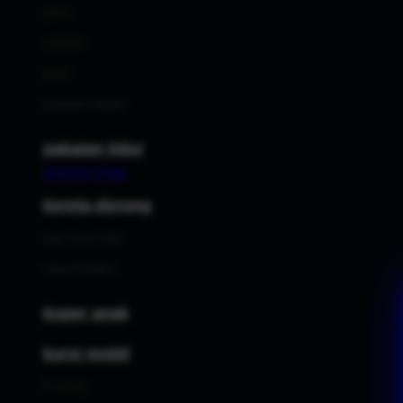
gaun
setelan
jaket
pakaian dalam
pakaian tidur
BANDAR TOGEL
kereta dorong
bayi baru lahir
usia 6 bulan+
koper anak
kursi mobil
0-13 Kg