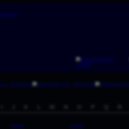
t registry
LOGIN
gift registry
store finder
I
J
K
L
M
N
O
P
Q
R
Airfree
Alamii