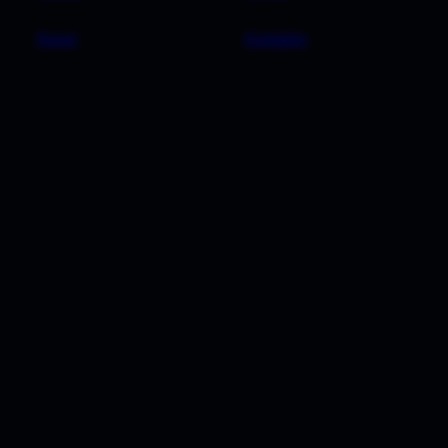
Awan
Azetabio