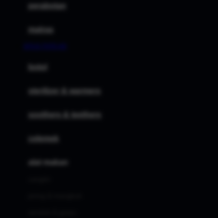
perabotan
Happy Tummy
Hauck
matras
Havaianas
SITUS TOTO 4D
Hegen
botol
Hot Wheels
sterilizer & warmers
Hybrid
I
soothers & teethers
Inlacta DHA
celemek
Interlac
alat makan
Ivenet
cangkir
J
piring & mangkuk
Jack N Jill
sendok & garpu