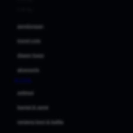
Felt So Sweet
0-36 Kg
Fisher Price
Flipper
gendongan
Friends Of Sally
travel cots
G
Gb
diaper bags
Geko
aksesoris
Graco
BO TOGEL
Gund
selimut
H
bantal & sprei
Habbie
Haenim
ranjang bayi & balita
Happy Horse