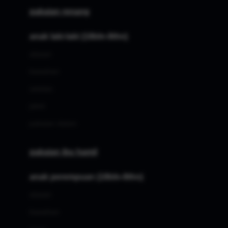
Buggygear
pakaian renang
Bumkins
anak laki-laki (18bln-8thn)
C
atasan
Cetaphil
bawahan
Chicco
setelan
Childlife
jaket
Clevamama
pakaian dalam
Cocolatte
Cottonseeds
pakaian ibu hamil
Cozy N Safe
anak perempuan (18bln-8thn)
Crane
atasan
Cybex
bawahan
D