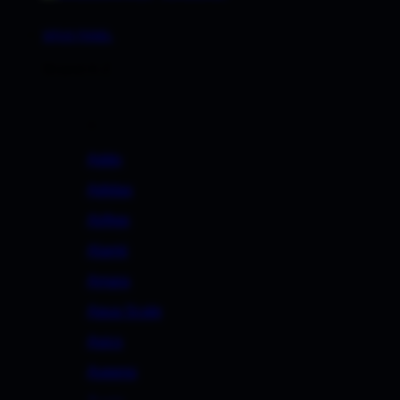
SITUS TOGEL
Brand A-Z
A
Addo
Adidas
Airfree
Alamii
Amara
Aqua Scale
Asics
Aveeno