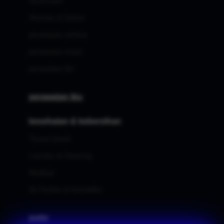
Sunscreen
London Taxi
Shampo & Sabun
Love To Dream
perawatan rambut
M
perawatan mulut
Magformers
perawatan diri
Mama's Choice
perawatan ibu
Mamas&Papas
Mamaway
kesehatan & kebersihan
Maxi Cosi
Tissue basah
Megabloks
Laundry & Cleaning
Micro
Medical
MiDeer
Air Purifier & Humidifier
Mimi & Lula
potty
Mini Monkey