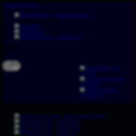
lewati ke Konten
download apps
download app from:
gift registry
Bahasa
ID
LOGIN
DAFTAR
Contact Us
Toggle Nav
about Kanmo Circle
gift registry
store finder
contact us