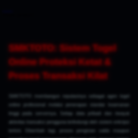
Share product:
SMKTOTO: Sistem Togel
Online Proteksi Ketat &
Proses Transaksi Kilat
SMKTOTO membangun reputasinya sebagai agen togel
online profesional melalui penerapan standar keamanan
tinggi pada servernya. Setiap data pribadi dan riwayat
aktivitas transaksi pengguna terlindungi oleh sistem enkripsi
terkini. Ditambah lagi, proses pengisian saldo maupun