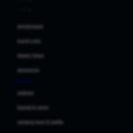
Felt So Sweet
0-36 Kg
Fisher Price
Flipper
gendongan
Friends Of Sally
travel cots
G
Gb
diaper bags
Geko
aksesoris
Graco
BO TOGEL
Gund
selimut
H
bantal & sprei
Habbie
Haenim
ranjang bayi & balita
Happy Horse