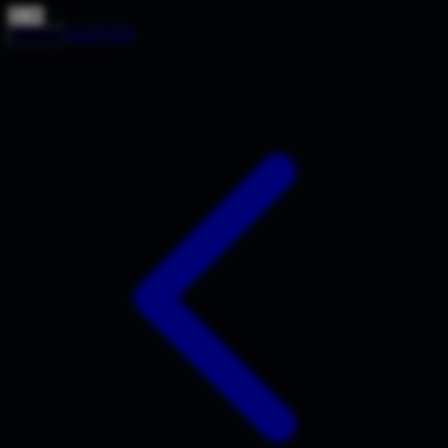
Squishmallows
DAFTAR
LOGIN
Starbooks
Share product:
Stick-O
Stokke
Sudocrem
Sumimo
Sunnylife
Sun-Staches
Swimava
T
Tommee Tippee
Trunki
Tutti Bambini