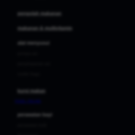
Joie
Joolz
pengolah makanan
Jujube
makanan & multivitamin
K
alat menyusui
Kiddycuts
pompa asi
Kumon
penyimpanan asi
L
cooler bags
Leapfrog
Leclerc
kursi makan
Lee Vierra
TOGEL ONLINE
Lillebaby
perawatan bayi
Little Bird Told Me
perawatan kulit
Little Miss Janis