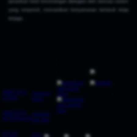
penarikan hasil kemenangan ditangani oleh otomasi sistem
yang responsif, memastikan kenyamanan bertaruh tetap
terjaga.
Back to top
SMKTOTO
butuh
unduh
we accept
bantuan?
aplikasi
hubungi
SMKTOTO
kami
SMKTOTO
SMKTOTO
Direktorat Jenderal
hubungi
LOGIN
Perlindungan
kami
Konsumen dan
Tertib Niaga
SMKTOTO
bantuan
Kementerian
ALTERNATIF
dan faq
Perdagangan RI
ikuti kami di
WhatsApp: +62 123
media sosial
8888 8989
SITUS
021-