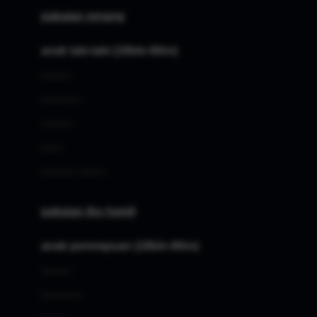
Buggygear
pakaian renang
Bumkins
anak laki-laki (18bln-8thn)
C
atasan
Cetaphil
bawahan
Chicco
setelan
Childlife
jaket
Clevamama
pakaian dalam
Cocolatte
Cottonseeds
pakaian ibu hamil
Cozy N Safe
anak perempuan (18bln-8thn)
Crane
atasan
Cybex
bawahan
D