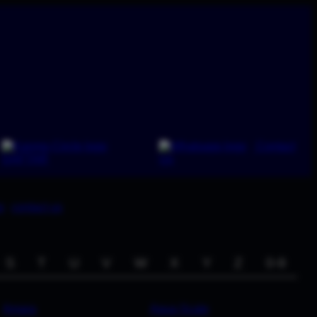
Contact
DAFTAR
Us
contact us
S
T
U
V
W
X
Y
Z
0-9
Amara
Aqua Scale