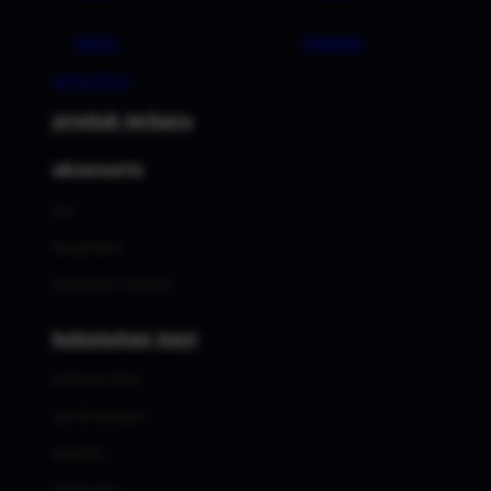
Asics
Aveeno
SITUS TOTO
produk terbaru
aksesoris
tas
kacamata
aksesoris rambut
kebutuhan bayi
pakaian tidur
set & terusan
piyama
bodysuits