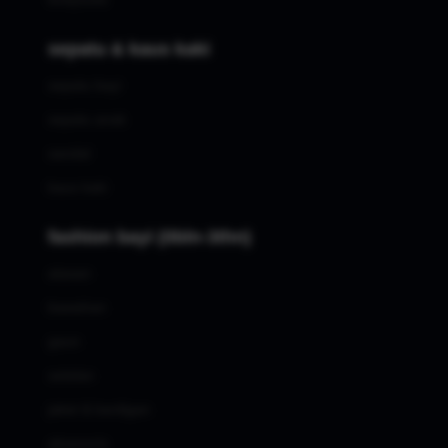
sepatu & kaus kaki
sepatu bayi
sepatu anak
sandal
kaus kaki
fashion bayi (0bln-3thn)
atasan
bawahan
gaun
setelan
jaket & kardigan
aksesoris