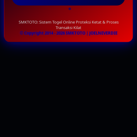
SMKTOTO: Sistem Togel Online Proteksi Ketat & Proses
Transaksi Kilat
© Copyright 2014 - 2026 SMKTOTO | JOELNEVERDIE