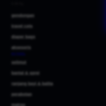
0-36 Kg
gendongan
travel cots
diaper bags
aksesoris
BO TOGEL
selimut
bantal & sprei
ranjang bayi & balita
perabotan
matras