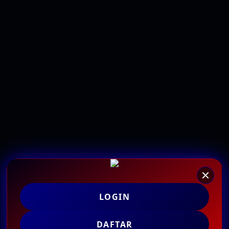
LOGIN
DAFTAR