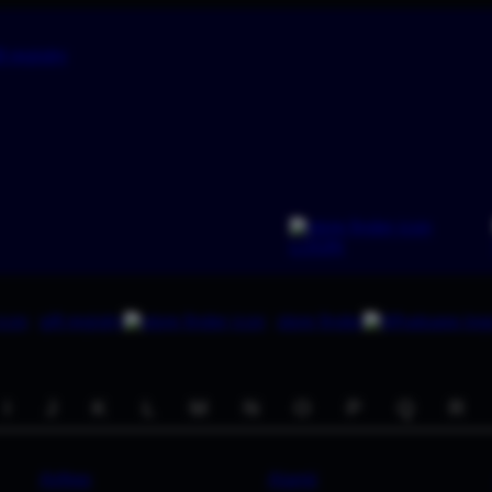
t registry
LOGIN
gift registry
store finder
I
J
K
L
M
N
O
P
Q
R
Airfree
Alamii