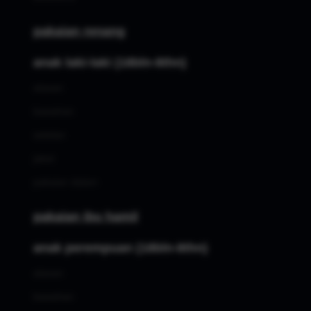
pakaian renang
anak laki-laki (18bln-8thn)
atasan
bawahan
setelan
jaket
pakaian dalam
pakaian ibu hamil
anak perempuan (18bln-8thn)
atasan
bawahan