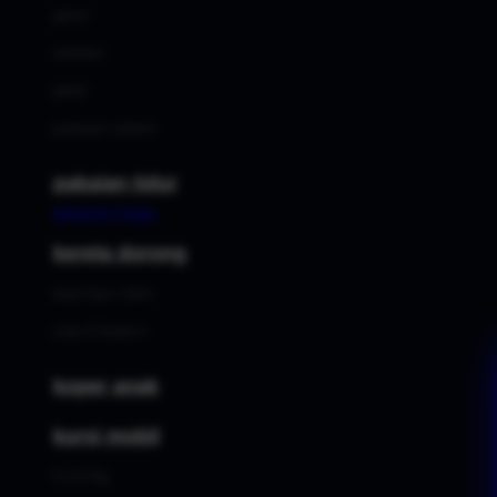
gaun
setelan
jaket
pakaian dalam
pakaian tidur
BANDAR TOGEL
kereta dorong
bayi baru lahir
usia 6 bulan+
koper anak
kursi mobil
0-13 Kg