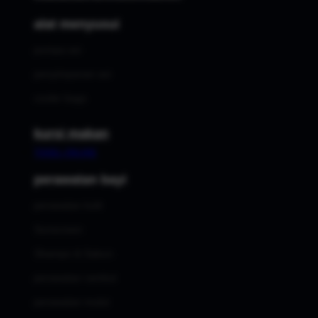
alat menyusui
pompa asi
penyimpanan asi
cooler bags
kursi makan
TOGEL ONLINE
perawatan bayi
perawatan kulit
Sunscreen
Shampo & Sabun
perawatan rambut
perawatan mulut