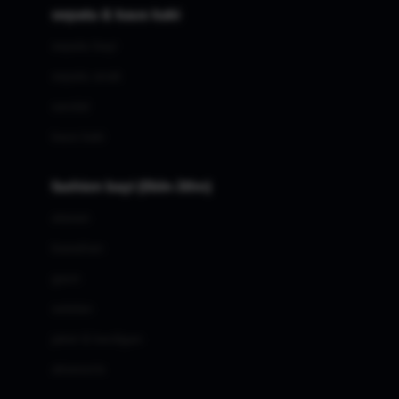
Beauty Barn
sepatu & kaus kaki
Bio Oil
sepatu bayi
Biolane
sepatu anak
Bite Fighters
sandal
Bizzi Growin
kaus kaki
Blackmores
fashion bayi (0bln-3thn)
Blooming Marvellous
atasan
Bonnels
bawahan
Bravado
gaun
Bruder
setelan
Brush Baby
jaket & kardigan
Buds Organics
aksesoris
Bugaboo