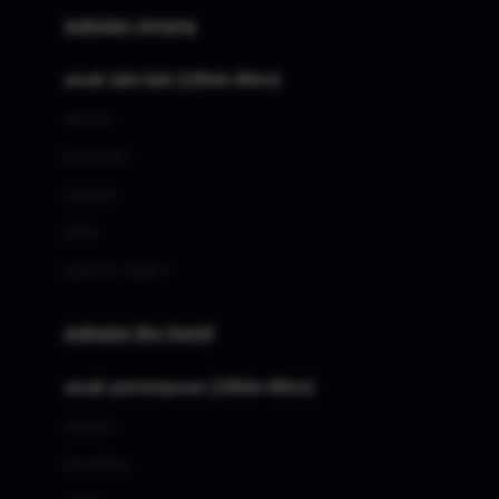
Buggygear
pakaian renang
Bumkins
anak laki-laki (18bln-8thn)
C
atasan
Cetaphil
bawahan
Chicco
setelan
Childlife
jaket
Clevamama
pakaian dalam
Cocolatte
Cottonseeds
pakaian ibu hamil
Cozy N Safe
anak perempuan (18bln-8thn)
Crane
atasan
Cybex
bawahan
D