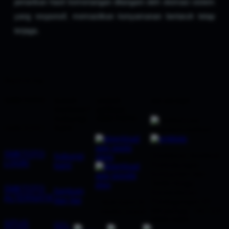
penarikan hasil kemenangan ditangani oleh otomasi sistem
yang responsif, memastikan kenyamanan bertaruh tetap
terjaga.
Back to top
SMKTOTO
butuh
unduh
we accept
bantuan?
aplikasi
hubungi
SMKTOTO
kami
SMKTOTO
SMKTOTO
Direktorat Jenderal
hubungi
LOGIN
Perlindungan
kami
Konsumen dan
Tertib Niaga
SMKTOTO
bantuan
Kementerian
ALTERNATIF
dan faq
Perdagangan RI
ikuti kami di
WhatsApp: +62 123
media sosial
8888 8989
SITUS
021-