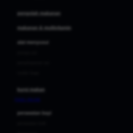
Joie
Joolz
pengolah makanan
Jujube
makanan & multivitamin
K
alat menyusui
Kiddycuts
pompa asi
Kumon
penyimpanan asi
L
cooler bags
Leapfrog
Leclerc
kursi makan
Lee Vierra
TOGEL ONLINE
Lillebaby
perawatan bayi
Little Bird Told Me
perawatan kulit
Little Miss Janis