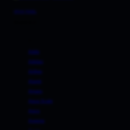
SITUS TOGEL
Brand A-Z
A
Addo
Adidas
Airfree
Alamii
Amara
Aqua Scale
Asics
Aveeno