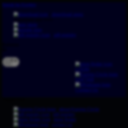
lewati ke Konten
download apps
download app from:
gift registry
Bahasa
ID
LOGIN
DAFTAR
Contact Us
Toggle Nav
about Kanmo Circle
gift registry
store finder
contact us