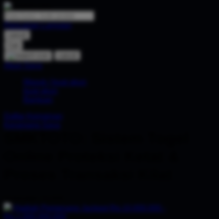
O
Oh Ma Grain
Pencarian Lanjutan
cancel
Okiedog
Cari
cancel
P
Akun Saya
Peachy
Masuk / buat akun
buat akun
Phil & Ted's
Bantuan
Philips Avent
Daftar Keinginan
Pigeon
Keranjang Saya
SMKTOTO: Sistem Togel
Playgro
Online Proteksi Ketat &
Poled Global
Proses Transaksi Kilat
Ponycycle
Puma
Serendah
10.000
Pureats
Hadiah Pemenang Jackpot
Rp.10.000.000
-
Rp.1.000.000.000