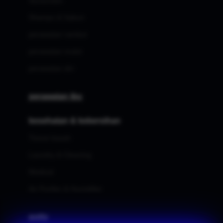
Sunscreen
London Taxi
Shampo & Sabun
Love To Dream
perawatan rambut
M
perawatan mulut
Magformers
perawatan diri
Mama's Choice
perawatan ibu
Mamas&Papas
Mamaway
kesehatan & kebersihan
Maxi Cosi
Tissue basah
Megabloks
Laundry & Cleaning
Micro
Medical
MiDeer
Air Purifier & Humidifier
Mimi & Lula
potty
Mini Monkey