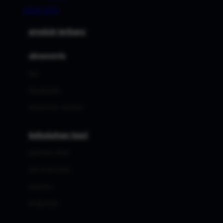
Awan
SITUS TOTO
Azetabio
produk terbaru
B
aksesoris
Baabaasheepz
tas
Babiators
kacamata
Baby Dove
aksesoris rambut
Baby Jogger
Baby Rovega
kebutuhan bayi
Babybee
pakaian tidur
Banana Boat
set & terusan
Banz
piyama
Barbie
bodysuits
Beaba