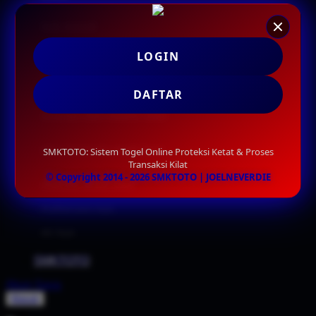
Moby
bak mandi
Momami
LOGIN
handuk
Mothercare
TOGEL LOGIN
Mustela
DAFTAR
My Buddy Tag
ayunan dan walker bayi
My K
alas bermain anak bayi
SMKTOTO: Sistem Togel Online Proteksi Ketat & Proses
Transaksi Kilat
N
© Copyright 2014 - 2026 SMKTOTO | JOELNEVERDIE
mainan anak bayi
Naif
mothercare toys
Nike
elc toys
Nordic Natural
SMKTOTO
Nuby
Akun Saya
Nuna
Masuk
Cari