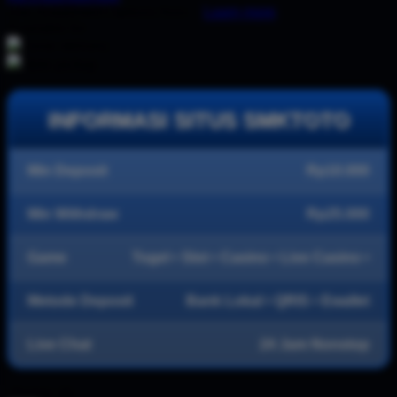
Use Installment Options from
.
Laarn more
Q
Available for :
home delivery
QV Baby
store pickup
R
INFORMASI SITUS SMKTOTO
Real Shades
Red Castle
Min Deposit
Rp10.000
Ribbon Madness
Min Withdraw
Rp25.000
S
Sebamed
Game
Togel • Slot • Casino • Live Casino •
Silver Cross
Metode Deposit
Bank Lokal • QRIS • Ewallet
Simply Idea
Skip Hop
Live Chat
24 Jam Nonstop
Spectra
choose qty