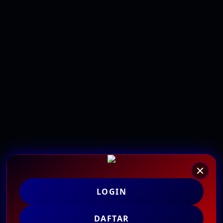
LOGIN
DAFTAR