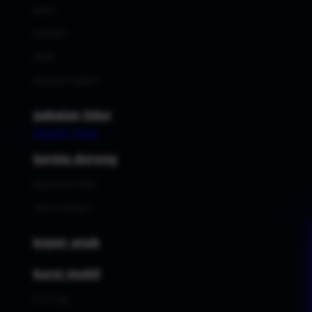
gaun
setelan
jaket
pakaian dalam
pakaian tidur
BANDAR TOGEL
kereta dorong
bayi baru lahir
usia 6 bulan+
koper anak
kursi mobil
0-13 Kg