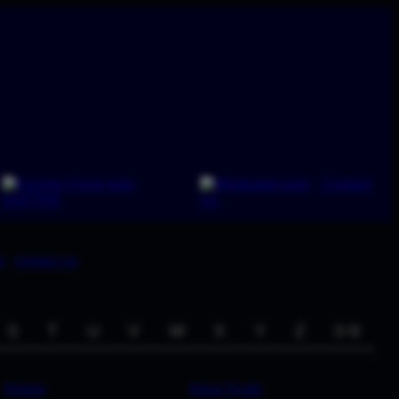
Contact
DAFTAR
Us
contact us
S
T
U
V
W
X
Y
Z
0-9
Amara
Aqua Scale