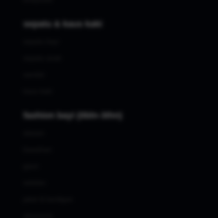
sepatu & kaus kaki
sepatu bayi
sepatu anak
sandal
kaus kaki
fashion bayi (0bln-3thn)
atasan
bawahan
gaun
setelan
jaket & kardigan
aksesoris