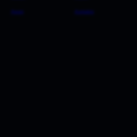
Awan
Azetabio