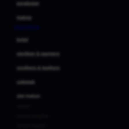
perabotan
Happy Tummy
Hauck
matras
Havaianas
SITUS TOTO 4D
Hegen
botol
Hot Wheels
sterilizer & warmers
Hybrid
I
soothers & teethers
Inlacta DHA
celemek
Interlac
alat makan
Ivenet
cangkir
J
piring & mangkuk
Jack N Jill
sendok & garpu