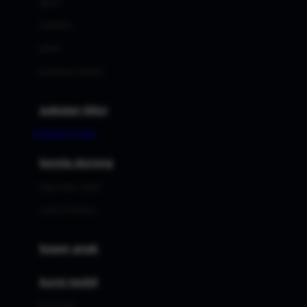
gaun
Dae Organics
setelan
Docare
jaket
Doona
pakaian dalam
Down To Earth
Drew
pakaian tidur
Dr. Brown's
BANDAR TOGEL
E
kereta dorong
ELC
bayi baru lahir
Ergobaby
usia 6 bulan+
Expert Care
koper anak
Ezyroller
kursi mobil
F
0-13 Kg