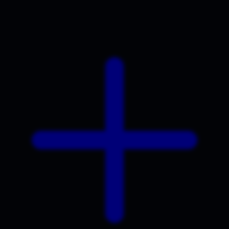
Xootz
Y
Yamatoya
Z
Zaxy
Zoggs
0-9
4Moms
59S