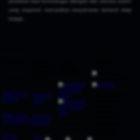
penarikan hasil kemenangan ditangani oleh otomasi sistem
yang responsif, memastikan kenyamanan bertaruh tetap
terjaga.
Back to top
SMKTOTO
butuh
unduh
we accept
bantuan?
aplikasi
hubungi
SMKTOTO
kami
SMKTOTO
SMKTOTO
Direktorat Jenderal
hubungi
LOGIN
Perlindungan
kami
Konsumen dan
Tertib Niaga
SMKTOTO
bantuan
Kementerian
ALTERNATIF
dan faq
Perdagangan RI
ikuti kami di
WhatsApp: +62 123
media sosial
8888 8989
SITUS
021-