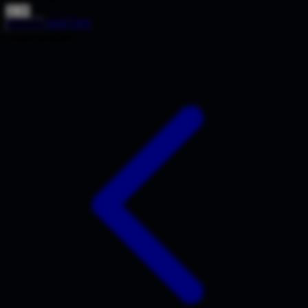
Squishmallows
DAFTAR
LOGIN
Starbooks
Share product:
Stick-O
Stokke
Sudocrem
Sumimo
Sunnylife
Sun-Staches
Swimava
T
Tommee Tippee
Trunki
Tutti Bambini