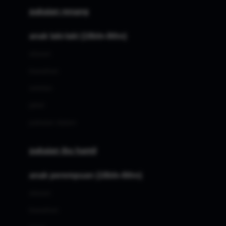
Buggygear
pakaian renang
Bumkins
anak laki-laki (18bln-8thn)
C
atasan
Cetaphil
bawahan
Chicco
setelan
Childlife
jaket
Clevamama
pakaian dalam
Cocolatte
Cottonseeds
pakaian ibu hamil
Cozy N Safe
anak perempuan (18bln-8thn)
Crane
atasan
Cybex
bawahan
D