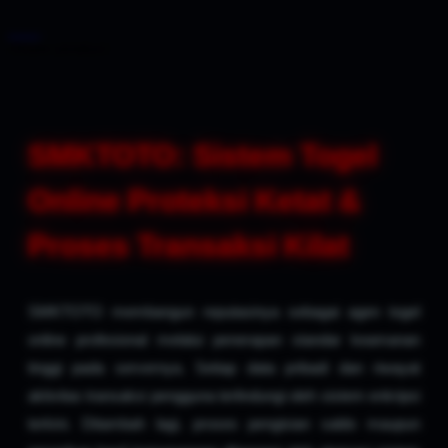
Share product:
SMKTOTO: Sistem Togel
Online Proteksi Ketat &
Proses Transaksi Kilat
SMKTOTO membangun reputasinya sebagai agen togel
online profesional melalui penerapan standar keamanan
tinggi pada servernya. Setiap data pribadi dan riwayat
aktivitas transaksi pengguna terlindungi oleh sistem enkripsi
terkini. Ditambah lagi, proses pengisian saldo maupun