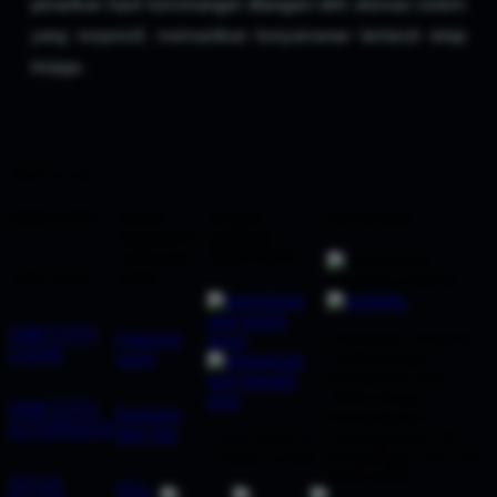
penarikan hasil kemenangan ditangani oleh otomasi sistem
yang responsif, memastikan kenyamanan bertaruh tetap
terjaga.
Back to top
SMKTOTO
butuh
unduh
we accept
bantuan?
aplikasi
hubungi
SMKTOTO
kami
SMKTOTO
SMKTOTO
Direktorat Jenderal
hubungi
LOGIN
Perlindungan
kami
Konsumen dan
Tertib Niaga
SMKTOTO
bantuan
Kementerian
ALTERNATIF
dan faq
Perdagangan RI
ikuti kami di
WhatsApp: +62 123
media sosial
8888 8989
SITUS
021-