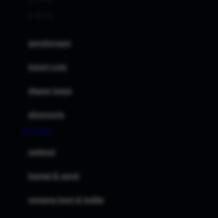
Felt So Sweet
0-36 Kg
Fisher Price
Flipper
gendongan
Friends Of Sally
travel cots
G
Gb
diaper bags
Geko
aksesoris
Graco
BO TOGEL
Gund
selimut
H
bantal & sprei
Habbie
Haenim
ranjang bayi & balita
Happy Horse