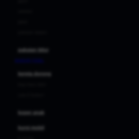
gaun
Dae Organics
setelan
Docare
jaket
Doona
pakaian dalam
Down To Earth
Drew
pakaian tidur
Dr. Brown's
BANDAR TOGEL
E
kereta dorong
ELC
bayi baru lahir
Ergobaby
usia 6 bulan+
Expert Care
koper anak
Ezyroller
kursi mobil
F
0-13 Kg