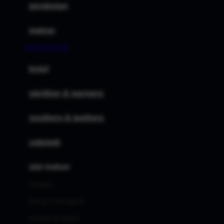
perabotan
Happy Tummy
Hauck
matras
Havaianas
SITUS TOTO 4D
Hegen
botol
Hot Wheels
sterilizer & warmers
Hybrid
I
soothers & teethers
Inlacta DHA
celemek
Interlac
alat makan
Ivenet
cangkir
J
piring & mangkuk
Jack N Jill
sendok & garpu