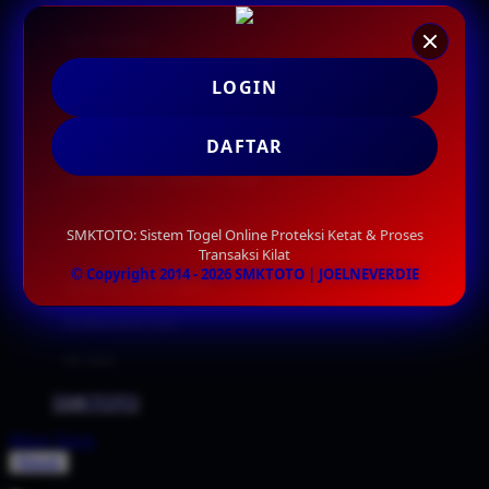
Moby
bak mandi
Momami
LOGIN
handuk
Mothercare
TOGEL LOGIN
Mustela
DAFTAR
My Buddy Tag
ayunan dan walker bayi
My K
alas bermain anak bayi
SMKTOTO: Sistem Togel Online Proteksi Ketat & Proses
Transaksi Kilat
N
© Copyright 2014 - 2026 SMKTOTO | JOELNEVERDIE
mainan anak bayi
Naif
mothercare toys
Nike
elc toys
Nordic Natural
SMKTOTO
Nuby
Akun Saya
Nuna
Masuk
Cari