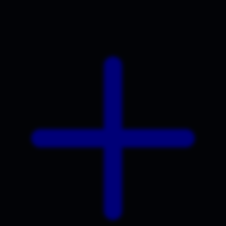
Xootz
Y
Yamatoya
Z
Zaxy
Zoggs
0-9
4Moms
59S