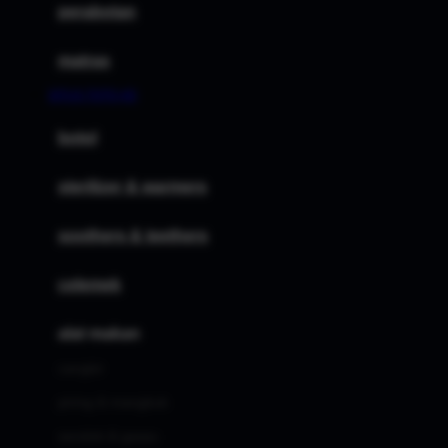
perabotan
Happy Tummy
Hauck
matras
Havaianas
SITUS TOTO 4D
Hegen
botol
Hot Wheels
sterilizer & warmers
Hybrid
I
soothers & teethers
Inlacta DHA
celemek
Interlac
alat makan
Ivenet
cangkir
J
piring & mangkuk
Jack N Jill
sendok & garpu