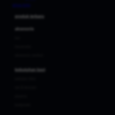
Awan
SITUS TOTO
Azetabio
produk terbaru
B
aksesoris
Baabaasheepz
tas
Babiators
kacamata
Baby Dove
aksesoris rambut
Baby Jogger
Baby Rovega
kebutuhan bayi
Babybee
pakaian tidur
Banana Boat
set & terusan
Banz
piyama
Barbie
bodysuits
Beaba