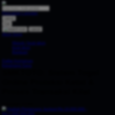
O
Oh Ma Grain
Pencarian Lanjutan
cancel
Okiedog
Cari
cancel
P
Akun Saya
Peachy
Masuk / buat akun
buat akun
Phil & Ted's
Bantuan
Philips Avent
Daftar Keinginan
Pigeon
Keranjang Saya
SMKTOTO: Sistem Togel
Playgro
Online Proteksi Ketat &
Poled Global
Proses Transaksi Kilat
Ponycycle
Puma
Serendah
10.000
Pureats
Hadiah Pemenang Jackpot
Rp.10.000.000
-
Rp.1.000.000.000