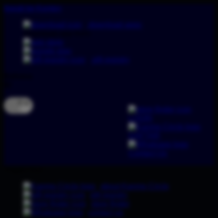
lewati ke Konten
download apps
download app from:
gift registry
Bahasa
ID
LOGIN
DAFTAR
Contact Us
Toggle Nav
about Kanmo Circle
gift registry
store finder
contact us