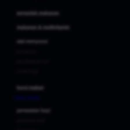
Joie
Joolz
pengolah makanan
Jujube
makanan & multivitamin
K
alat menyusui
Kiddycuts
pompa asi
Kumon
penyimpanan asi
L
cooler bags
Leapfrog
Leclerc
kursi makan
Lee Vierra
TOGEL ONLINE
Lillebaby
perawatan bayi
Little Bird Told Me
perawatan kulit
Little Miss Janis