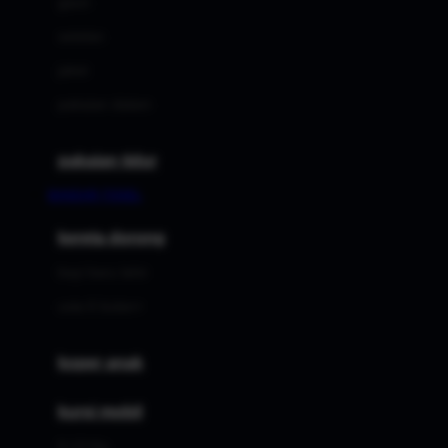
gaun
Dae Organics
setelan
Docare
jaket
Doona
pakaian dalam
Down To Earth
Drew
pakaian tidur
Dr. Brown's
BANDAR TOGEL
E
kereta dorong
ELC
bayi baru lahir
Ergobaby
usia 6 bulan+
Expert Care
koper anak
Ezyroller
kursi mobil
F
0-13 Kg