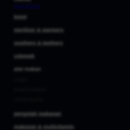
SITUS TOTO 4D
botol
sterilizer & warmers
soothers & teethers
celemek
alat makan
cangkir
piring & mangkuk
sendok & garpu
pengolah makanan
makanan & multivitamin