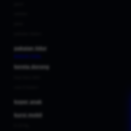
gaun
setelan
jaket
pakaian dalam
pakaian tidur
BANDAR TOGEL
kereta dorong
bayi baru lahir
usia 6 bulan+
koper anak
kursi mobil
0-13 Kg